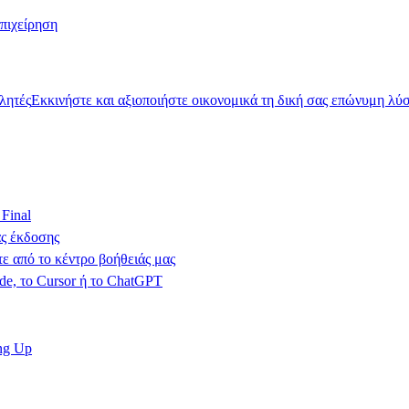
πιχείρηση
λητές
Εκκινήστε και αξιοποιήστε οικονομικά τη δική σας επώνυμη λύ
Final
ας έκδοσης
ε από το κέντρο βοήθειάς μας
de, το Cursor ή το ChatGPT
ng Up