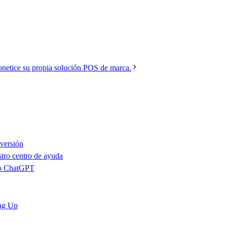
netice su propia solución POS de marca.
 versión
stro centro de ayuda
r o ChatGPT
ng Up