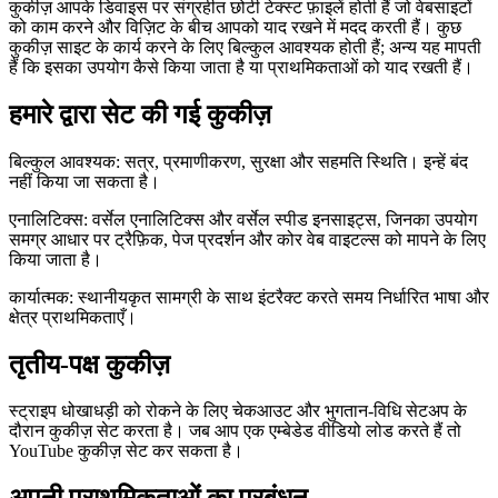
कुकीज़ आपके डिवाइस पर संग्रहीत छोटी टेक्स्ट फ़ाइलें होती हैं जो वेबसाइटों
को काम करने और विज़िट के बीच आपको याद रखने में मदद करती हैं। कुछ
Solutions
कुकीज़ साइट के कार्य करने के लिए बिल्कुल आवश्यक होती हैं; अन्य यह मापती
हैं कि इसका उपयोग कैसे किया जाता है या प्राथमिकताओं को याद रखती हैं।
व्यापारियों के लिए
Build a custom POS for your business
हमारे द्वारा सेट की गई कुकीज़
पुनर्विक्रेताओं के लिए
Launch and monetize a branded POS
Use Cases
बिल्कुल आवश्यक: सत्र, प्रमाणीकरण, सुरक्षा और सहमति स्थिति। इन्हें बंद
नहीं किया जा सकता है।
काउंटर POS
Front-of-house checkout
सेल्फ चेकआउट
एनालिटिक्स: वर्सेल एनालिटिक्स और वर्सेल स्पीड इनसाइट्स, जिनका उपयोग
कियोस्क
Self-service flows
हैंडहेल्ड चेकआउट
Checkout anywhere
समग्र आधार पर ट्रैफ़िक, पेज प्रदर्शन और कोर वेब वाइटल्स को मापने के लिए
on the floor
किया जाता है।
Resources
कार्यात्मक: स्थानीयकृत सामग्री के साथ इंटरैक्ट करते समय निर्धारित भाषा और
क्षेत्र प्राथमिकताएँ।
Final के बारे में
Get to know the team behind Final
रिलीज़
तृतीय-पक्ष कुकीज़
नोट्स
What's new in our latest release
सहायता केंद्र
MCP
सर्वर
स्ट्राइप धोखाधड़ी को रोकने के लिए चेकआउट और भुगतान-विधि सेटअप के
दौरान कुकीज़ सेट करता है। जब आप एक एम्बेडेड वीडियो लोड करते हैं तो
YouTube कुकीज़ सेट कर सकता है।