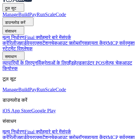
टूल सूट
Mana
g
e
Buil
d
P
ay
R
un
S
c
ale
Co
d
e
डाउनलोड करें
संसाधन
मूल्य निर्धारण
Final क्यों
हमारे बारे में
संपर्क
करें
रिलीज़
हार्डवेयर
एक्सटेंशन
चेकआउट फ़्लो
ब्लॉग
सहायता केंद्र
MCP सर्वर
मुफ़्त
स्टेटमेंट विश्लेषक
समाधान
व्यापारियों के लिए
पुनर्विक्रेताओं के लिए
हैंडहेल्ड
काउंटर POS
सेल्फ चेकआउट
कियोस्क
टूल सूट
Mana
g
e
Buil
d
P
ay
R
un
S
c
ale
Co
d
e
डाउनलोड करें
iOS App Store
Google Play
संसाधन
मूल्य निर्धारण
Final क्यों
हमारे बारे में
संपर्क
करें
रिलीज़
हार्डवेयर
एक्सटेंशन
चेकआउट फ़्लो
ब्लॉग
सहायता केंद्र
MCP सर्वर
मुफ़्त