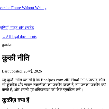
er the Phone Without Writing
हानियाँ, गाइड और अपडेट
Product
←
All legal documents
कुकीज़
Merchant Hub
Manage
Manage your business
कुकी नीति
Pay
Fair & easy payments
Run
Make any device your POS
Last updated:
26 मई, 2026
यह कुकी नीति बताती है कि finalpos.com और Final POS उत्पाद कौन
सी कुकीज़ और समान तकनीकों का उपयोग करते हैं, हम उनका उपयोग क्यों
Organization Tools
Build
Create unique checkout flows
करते हैं, और अपनी प्राथमिकताओं को कैसे प्रबंधित करें।
Scale
Distribute your POS creations
Code
Add
कुकीज़ क्या हैं
custom capabilities
Flows
Hardware
Pricing