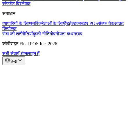
स्टेटमेंट विश्लेषक
समाधान
व्यापारियों के लिए
पुनर्विक्रेताओं के लिए
हैंडहेल्ड
काउंटर POS
सेल्फ चेकआउट
कियोस्क
सेवा की शर्तें
नीतियाँ
कुकी नीति
गोपनीयता कथन
छाप
कॉपीराइट Final POS Inc. 2026
सभी सेवाएँ ऑनलाइन हैं
हिन्दी