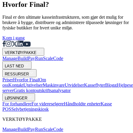
Hvorfor Final?
Final er den ultimate kasseinfrastrukturen, som gjør det mulig for
brukere å bygge, distribuere og administrere tilpassede løsninger for
fysiske butikker for hvert unike miljø.
Kom i gang
VERKTØYPAKKE
Mana
g
e
Buil
d
P
ay
R
un
S
c
ale
Co
d
e
LAST NED
RESSURSER
Priser
Hvorfor Final
Om
oss
Kontakt
Utgivelser
Maskinvare
Utvidelser
Kasseflyter
Blogg
Hjelpese
server
Gratis kontoutskriftsanalysator
LØSNINGER
For forhandlere
For videreselgere
Håndholdte enheter
Kasse
POS
Selvbetjeningskiosk
VERKTØYPAKKE
Mana
g
e
Buil
d
P
ay
R
un
S
c
ale
Co
d
e