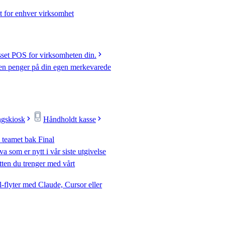
t for enhver virksomhet
sset POS for virksomheten din.
jen penger på din egen merkevarede
ngskiosk
Håndholdt kasse
 teamet bak Final
va som er nytt i vår siste utgivelse
tten du trenger med vårt
-flyter med Claude, Cursor eller