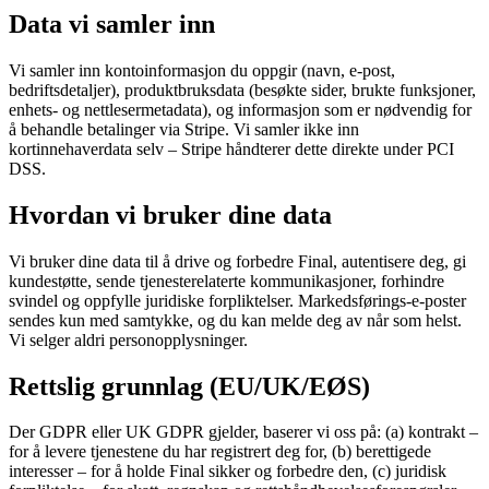
Data vi samler inn
Solutions
Vi samler inn kontoinformasjon du oppgir (navn, e-post,
For forhandlere
Build a custom POS for your business
For
bedriftsdetaljer), produktbruksdata (besøkte sider, brukte funksjoner,
videreselgere
Launch and monetize a branded POS
enhets- og nettlesermetadata), og informasjon som er nødvendig for
å behandle betalinger via Stripe. Vi samler ikke inn
Use Cases
kortinnehaverdata selv – Stripe håndterer dette direkte under PCI
DSS.
Kasse-POS
Front-of-house checkout
Hvordan vi bruker dine data
Selvbetjeningskiosk
Self-service flows
Håndholdt
kasse
Checkout anywhere on the floor
Vi bruker dine data til å drive og forbedre Final, autentisere deg, gi
Resources
kundestøtte, sende tjenesterelaterte kommunikasjoner, forhindre
svindel og oppfylle juridiske forpliktelser. Markedsførings-e-poster
sendes kun med samtykke, og du kan melde deg av når som helst.
Om Final
Get to know the team behind Final
Vi selger aldri personopplysninger.
Utgivelsesnotater
What's new in our latest release
Hjelpesenter
MCP-server
Rettslig grunnlag (EU/UK/EØS)
Der GDPR eller UK GDPR gjelder, baserer vi oss på: (a) kontrakt –
for å levere tjenestene du har registrert deg for, (b) berettigede
interesser – for å holde Final sikker og forbedre den, (c) juridisk