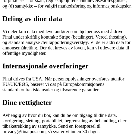
forpliktelse – for skatt, regnskap og rettshåndhevelsesforespørsler,
og (d) samtykke – for valgfri markedsføring og informasjonskapsler.
Deling av dine data
Vi deler kun data med leverandører som hjelper oss med å drive
Final under skriftlig kontrakt: Stripe (betalinger), Vercel (hosting),
og standard analyse-/feilrapporteringsverktøy. Vi deler aldri data for
annonsemålretting. Der det kreves av loven, kan vi utlevere data til
offentlige myndigheter.
Internasjonale overføringer
Final drives fra USA. Når personopplysninger overføres utenfor
EU/UK/EØS, baserer vi oss på Europakommisjonens
standardkontraktsklausuler og tilsvarende garantier.
Dine rettigheter
Avhengig av hvor du bor, kan du be om tilgang til dine data,
korrigering, sletting, portabilitet, begrensning av behandling, eller
tilbaketrekking av samtykke. Send en forespørsel til
privacy@finalpos.com, så svarer vi innen 30 dager.