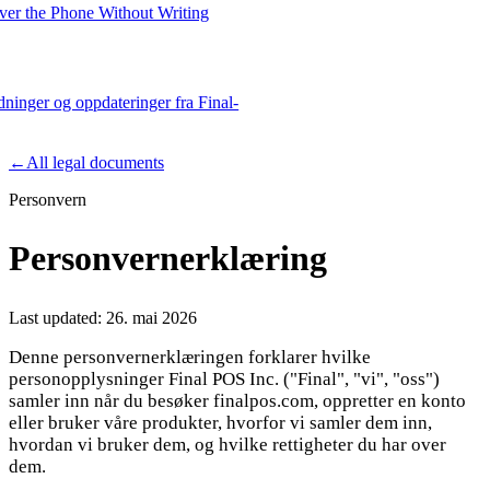
er the Phone Without Writing
edninger og oppdateringer fra Final-
Product
←
All legal documents
Personvern
Merchant Hub
Manage
Manage your business
Personvernerklæring
Pay
Fair & easy payments
Run
Make any device your POS
Last updated:
26. mai 2026
Denne personvernerklæringen forklarer hvilke
personopplysninger Final POS Inc. ("Final", "vi", "oss")
Organization Tools
Build
Create unique checkout flows
samler inn når du besøker finalpos.com, oppretter en konto
eller bruker våre produkter, hvorfor vi samler dem inn,
Scale
Distribute your POS creations
Code
Add
hvordan vi bruker dem, og hvilke rettigheter du har over
custom capabilities
dem.
Flows
Hardware
Pricing