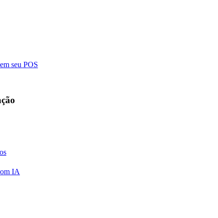
o em seu POS
ação
vos
 com IA