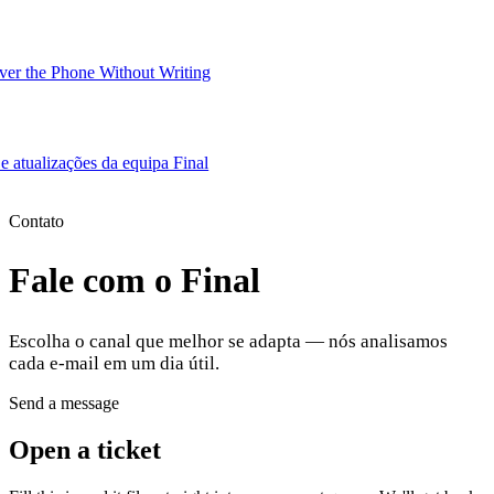
er the Phone Without Writing
 e atualizações da equipa Final
Product
Contato
Fale com o Final
Merchant Hub
Manage
Manage your business
Escolha o canal que melhor se adapta — nós analisamos
Pay
Fair & easy payments
Run
Make any device your POS
cada e-mail em um dia útil.
Send a message
Organization Tools
Build
Create unique checkout flows
Open a ticket
Scale
Distribute your POS creations
Code
Add