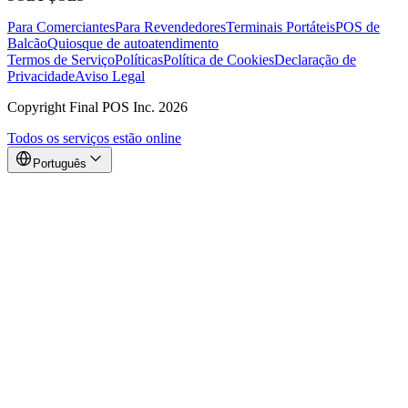
Para Comerciantes
Para Revendedores
Terminais Portáteis
POS de
Balcão
Quiosque de autoatendimento
Termos de Serviço
Políticas
Política de Cookies
Declaração de
Privacidade
Aviso Legal
Copyright Final POS Inc. 2026
Todos os serviços estão online
Português