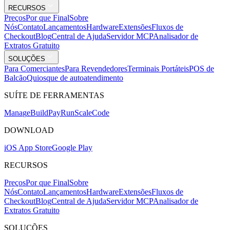
RECURSOS
Preços
Por que Final
Sobre
Nós
Contato
Lançamentos
Hardware
Extensões
Fluxos de
Checkout
Blog
Central de Ajuda
Servidor MCP
Analisador de
Extratos Gratuito
SOLUÇÕES
Para Comerciantes
Para Revendedores
Terminais Portáteis
POS de
Balcão
Quiosque de autoatendimento
SUÍTE DE FERRAMENTAS
Mana
g
e
Buil
d
P
ay
R
un
S
c
ale
Co
d
e
DOWNLOAD
iOS App Store
Google Play
RECURSOS
Preços
Por que Final
Sobre
Nós
Contato
Lançamentos
Hardware
Extensões
Fluxos de
Checkout
Blog
Central de Ajuda
Servidor MCP
Analisador de
Extratos Gratuito
SOLUÇÕES