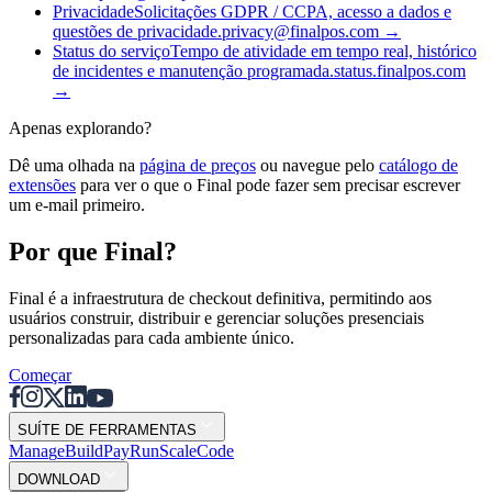
Privacidade
Solicitações GDPR / CCPA, acesso a dados e
questões de privacidade.
privacy@finalpos.com
→
Status do serviço
Tempo de atividade em tempo real, histórico
de incidentes e manutenção programada.
status.finalpos.com
→
Apenas explorando?
Dê uma olhada na
página de preços
ou navegue pelo
catálogo de
extensões
para ver o que o Final pode fazer sem precisar escrever
um e-mail primeiro.
Por que Final?
Final é a infraestrutura de checkout definitiva, permitindo aos
usuários construir, distribuir e gerenciar soluções presenciais
personalizadas para cada ambiente único.
Começar
SUÍTE DE FERRAMENTAS
Mana
g
e
Buil
d
P
ay
R
un
S
c
ale
Co
d
e
DOWNLOAD