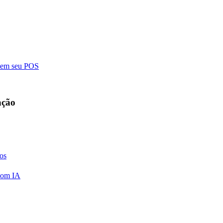
o em seu POS
ação
vos
 com IA