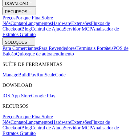
DOWNLOAD
RECURSOS
Preços
Por que Final
Sobre
Nós
Contato
Lançamentos
Hardware
Extensões
Fluxos de
Checkout
Blog
Central de Ajuda
Servidor MCP
Analisador de
Extratos Gratuito
SOLUÇÕES
Para Comerciantes
Para Revendedores
Terminais Portáteis
POS de
Balcão
Quiosque de autoatendimento
SUÍTE DE FERRAMENTAS
Mana
g
e
Buil
d
P
ay
R
un
S
c
ale
Co
d
e
DOWNLOAD
iOS App Store
Google Play
RECURSOS
Preços
Por que Final
Sobre
Nós
Contato
Lançamentos
Hardware
Extensões
Fluxos de
Checkout
Blog
Central de Ajuda
Servidor MCP
Analisador de
Extratos Gratuito