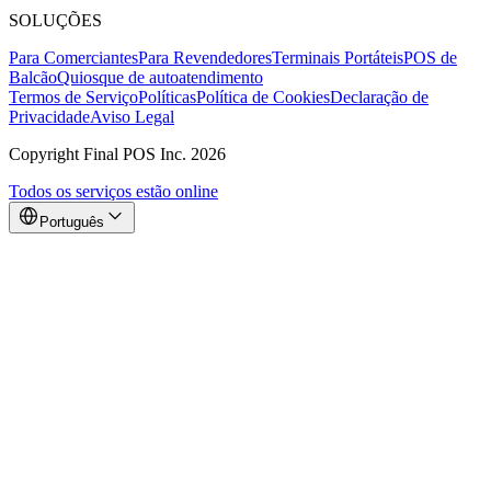
SOLUÇÕES
Para Comerciantes
Para Revendedores
Terminais Portáteis
POS de
Balcão
Quiosque de autoatendimento
Termos de Serviço
Políticas
Política de Cookies
Declaração de
Privacidade
Aviso Legal
Copyright Final POS Inc. 2026
Todos os serviços estão online
Português