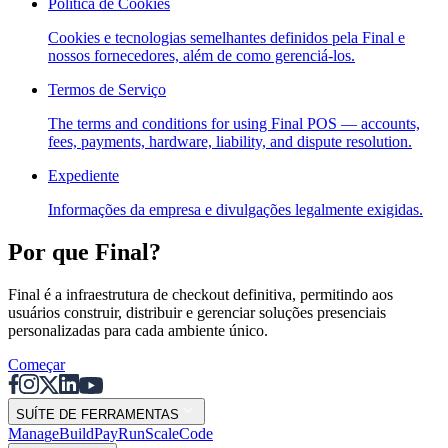
Política de Cookies
custom capabilities
Flows
Hardware
Pricing
Cookies e tecnologias semelhantes definidos pela Final e
nossos fornecedores, além de como gerenciá-los.
Solutions
Termos de Serviço
Para Comerciantes
Build a custom POS for your business
The terms and conditions for using Final POS — accounts,
Para Revendedores
Launch and monetize a branded POS
fees, payments, hardware, liability, and dispute resolution.
Use Cases
Expediente
Informações da empresa e divulgações legalmente exigidas.
POS de Balcão
Front-of-house checkout
Quiosque de
autoatendimento
Self-service flows
Checkout portátil
Checkout
Por que Final?
anywhere on the floor
Resources
Final é a infraestrutura de checkout definitiva, permitindo aos
usuários construir, distribuir e gerenciar soluções presenciais
personalizadas para cada ambiente único.
Sobre a Final
Get to know the team behind Final
Notas de
lançamento
What's new in our latest release
Centro de ajuda
Começar
Servidor MCP
SUÍTE DE FERRAMENTAS
Mana
g
e
Buil
d
P
ay
R
un
S
c
ale
Co
d
e