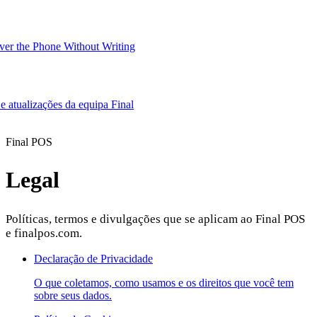
er the Phone Without Writing
 e atualizações da equipa Final
Product
Final POS
Legal
Merchant Hub
Manage
Manage your business
Políticas, termos e divulgações que se aplicam ao Final POS
Pay
Fair & easy payments
Run
Make any device your POS
e finalpos.com.
Declaração de Privacidade
Organization Tools
Build
Create unique checkout flows
O que coletamos, como usamos e os direitos que você tem
sobre seus dados.
Scale
Distribute your POS creations
Code
Add