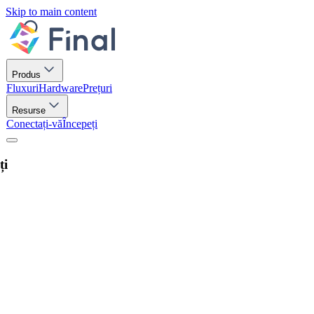
Skip to main content
Produs
Fluxuri
Hardware
Prețuri
Resurse
Conectați-vă
Începeți
ți