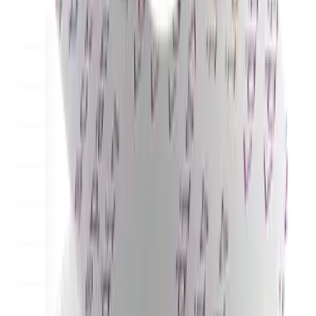
Scale
Distribute your POS creations
Code
Add
custom capabilities
Flows
Hardware
Pricing
Solutions
Pentru comercianți
Build a custom POS for your business
Pentru revânzători
Launch and monetize a branded POS
Use Cases
POS de tejghea
Front-of-house checkout
Chioșc de
autoservire
Self-service flows
Finalizare a comenzii
portabilă
Checkout anywhere on the floor
Resources
Despre Final
Get to know the team behind Final
Note de
lansare
What's new in our latest release
Centru de ajutor
Server MCP