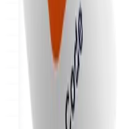
De ce Final?
The story
Povestea din spatele unui sistem de operare pentru finalizarea
comenzilor, construit pentru orice afacere
Conectați-vă
Începeți