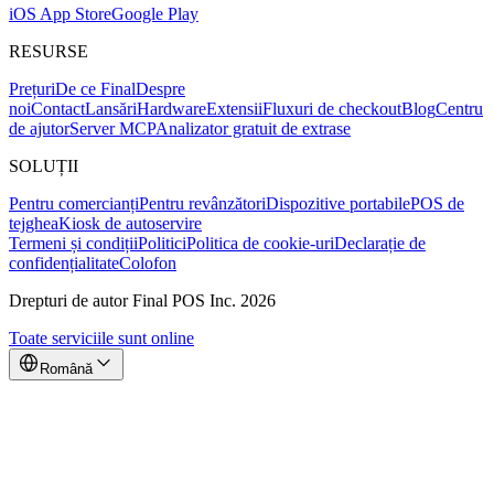
iOS App Store
Google Play
RESURSE
Prețuri
De ce Final
Despre
noi
Contact
Lansări
Hardware
Extensii
Fluxuri de checkout
Blog
Centru
de ajutor
Server MCP
Analizator gratuit de extrase
SOLUȚII
Pentru comercianți
Pentru revânzători
Dispozitive portabile
POS de
tejghea
Kiosk de autoservire
Termeni și condiții
Politici
Politica de cookie-uri
Declarație de
confidențialitate
Colofon
Drepturi de autor Final POS Inc. 2026
Toate serviciile sunt online
Română