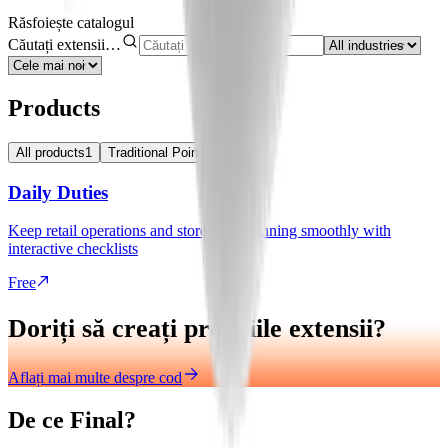
Răsfoiește catalogul
Căutați extensii…
Products
All products
1
Traditional Point of Sale
1
Daily Duties
Keep retail operations and store shifts running smoothly with
interactive checklists
Free
Doriți să creați propriile extensii?
Aflați mai multe despre cod
De ce Final?