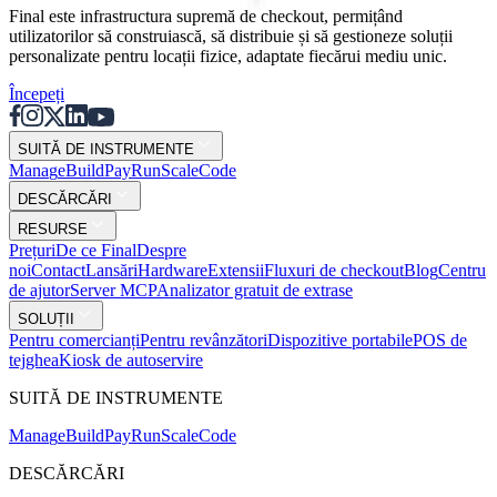
Final este infrastructura supremă de checkout, permițând
utilizatorilor să construiască, să distribuie și să gestioneze soluții
personalizate pentru locații fizice, adaptate fiecărui mediu unic.
Începeți
SUITĂ DE INSTRUMENTE
Mana
g
e
Buil
d
P
ay
R
un
S
c
ale
Co
d
e
DESCĂRCĂRI
RESURSE
Prețuri
De ce Final
Despre
noi
Contact
Lansări
Hardware
Extensii
Fluxuri de checkout
Blog
Centru
de ajutor
Server MCP
Analizator gratuit de extrase
SOLUȚII
Pentru comercianți
Pentru revânzători
Dispozitive portabile
POS de
tejghea
Kiosk de autoservire
SUITĂ DE INSTRUMENTE
Mana
g
e
Buil
d
P
ay
R
un
S
c
ale
Co
d
e
DESCĂRCĂRI