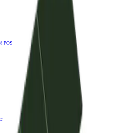
tră POS
te