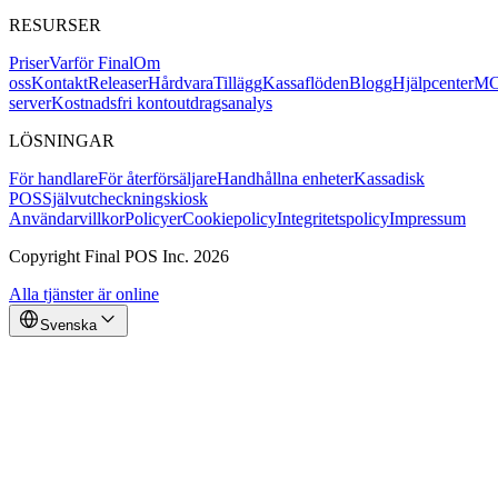
RESURSER
Priser
Varför Final
Om
oss
Kontakt
Releaser
Hårdvara
Tillägg
Kassaflöden
Blogg
Hjälpcenter
MC
server
Kostnadsfri kontoutdragsanalys
LÖSNINGAR
För handlare
För återförsäljare
Handhållna enheter
Kassadisk
POS
Självutcheckningskiosk
Användarvillkor
Policyer
Cookiepolicy
Integritetspolicy
Impressum
Copyright Final POS Inc. 2026
Alla tjänster är online
Svenska