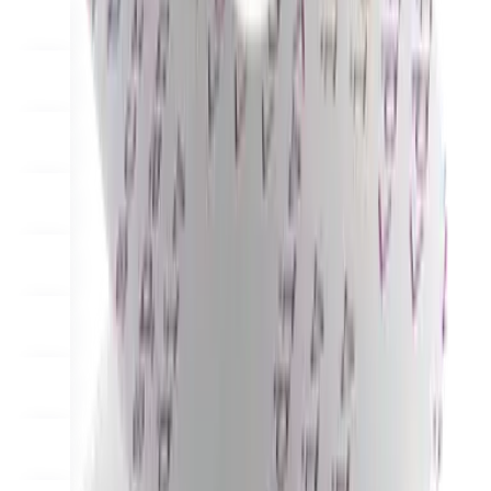
custom capabilities
Flows
Hardware
Pricing
Solutions
För handlare
Build a custom POS for your business
För
återförsäljare
Launch and monetize a branded POS
Use Cases
Kassadisk-POS
Front-of-house checkout
Självutcheckningskiosk
Self-service flows
Handhållen
kassa
Checkout anywhere on the floor
Resources
Om Final
Get to know the team behind Final
Versionsinformation
What's new in our latest release
Hjälpcenter
MCP-server