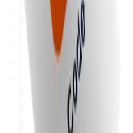
Varför Final?
The story
Historien bakom ett kassasystem byggt för alla företag
Logga in
Kom igång