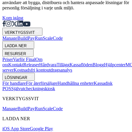
användare att bygga, distribuera och hantera anpassade lösningar för
personlig försäljning i varje unik miljö.
Kom igång
VERKTYGSSVIT
Mana
g
e
Buil
d
P
ay
R
un
S
c
ale
Co
d
e
LADDA NER
RESURSER
Priser
Varför Final
Om
oss
Kontakt
Releaser
Hårdvara
Tillägg
Kassaflöden
Blogg
Hjälpcenter
MC
server
Kostnadsfri kontoutdragsanalys
LÖSNINGAR
För handlare
För återförsäljare
Handhållna enheter
Kassadisk
POS
Självutcheckningskiosk
VERKTYGSSVIT
Mana
g
e
Buil
d
P
ay
R
un
S
c
ale
Co
d
e
LADDA NER
iOS App Store
Google Play