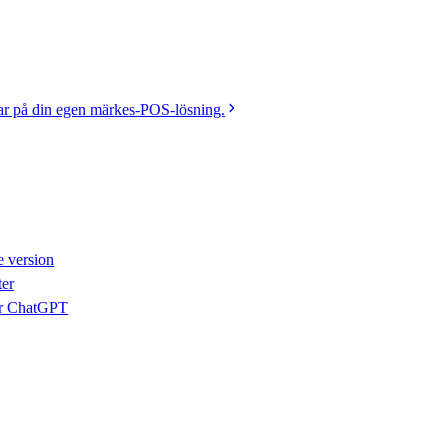
ar på din egen märkes-POS-lösning.
e version
ter
er ChatGPT