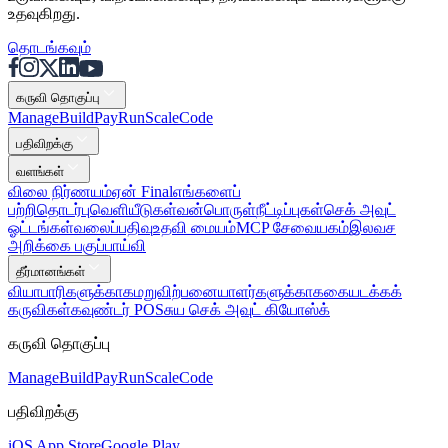
உதவுகிறது.
தொடங்கவும்
கருவி தொகுப்பு
Mana
g
e
Buil
d
P
ay
R
un
S
c
ale
Co
d
e
பதிவிறக்கு
வளங்கள்
விலை நிர்ணயம்
ஏன் Final
எங்களைப்
பற்றி
தொடர்பு
வெளியீடுகள்
வன்பொருள்
நீட்டிப்புகள்
செக் அவுட்
ஓட்டங்கள்
வலைப்பதிவு
உதவி மையம்
MCP சேவையகம்
இலவச
அறிக்கை பகுப்பாய்வி
தீர்மானங்கள்
வியாபாரிகளுக்காக
மறுவிற்பனையாளர்களுக்காக
கையடக்கக்
கருவிகள்
கவுண்டர் POS
சுய செக் அவுட் கியோஸ்க்
கருவி தொகுப்பு
Mana
g
e
Buil
d
P
ay
R
un
S
c
ale
Co
d
e
பதிவிறக்கு
iOS App Store
Google Play