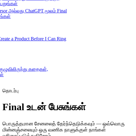
றுங்கள்
rsor அல்லது ChatGPT மூலம் Final
ங்கள்
te a Product Before I Can Ring
 குழுவிலிருந்து கதைகள்,
கள்
Product
தொடர்பு
Final உடன் பேசுங்கள்
Merchant Hub
Manage
Manage your business
பொருத்தமான சேனலைத் தேர்ந்தெடுக்கவும் — ஒவ்வொரு
Pay
Fair & easy payments
Run
Make any device your POS
மின்னஞ்சலையும் ஒரு வணிக நாளுக்குள் நாங்கள்
வரிசைப்படுத்துகிறோம்.