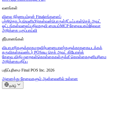
வளங்கள்
விலை நிர்ணயம்
ஏன் Final
எங்களைப்
பற்றி
தொடர்பு
வெளியீடுகள்
வன்பொருள்
நீட்டிப்புகள்
செக் அவுட்
ஓட்டங்கள்
வலைப்பதிவு
உதவி மையம்
MCP சேவையகம்
இலவச
அறிக்கை பகுப்பாய்வி
தீர்மானங்கள்
வியாபாரிகளுக்காக
மறுவிற்பனையாளர்களுக்காக
கையடக்கக்
கருவிகள்
கவுண்டர் POS
சுய செக் அவுட் கியோஸ்க்
சேவை விதிமுறைகள்
கொள்கைகள்
குக்கீ கொள்கை
தனியுரிமை
அறிக்கை
பதிப்பு
பதிப்புரிமை Final POS Inc. 2026
அனைத்து சேவைகளும் ஆன்லைனில் உள்ளன
தமிழ்