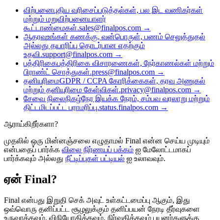
Final பற்றி
Get to know the team behind Final
வெளியீட்டு
விற்பனை
புதிய வரிசைப்படுத்தல்கள், பல இட வணிகர்கள்
குறிப்புகள்
What's new in our latest release
உதவி மையம்
மற்றும் மறுவிற்பனையாளர்
MCP சர்வர்
கூட்டாண்மைகள்.
sales@finalpos.com
→
ஆதரவு
உங்கள் கணக்கு, வன்பொருள், பணம் செலுத்துதல்
அல்லது தயாரிப்பு தொடர்பான எதற்கும்
உதவி.
support@finalpos.com
→
பத்திரிகை
பத்திரிகை விசாரணைகள், நேர்காணல்கள் மற்றும்
பிராண்ட் சொத்துகள்.
press@finalpos.com
→
தனியுரிமை
GDPR / CCPA கோரிக்கைகள், தரவு அணுகல்
மற்றும் தனியுரிமை கேள்விகள்.
privacy@finalpos.com
→
சேவை நிலை
நிகழ்நேர இயக்க நேரம், சம்பவ வரலாறு மற்றும்
திட்டமிடப்பட்ட பராமரிப்பு.
status.finalpos.com
→
ஆராய்கிறீர்களா?
முதலில் ஒரு மின்னஞ்சலை எழுதாமல் Final என்ன செய்ய முடியும்
என்பதைப் பார்க்க
விலை நிர்ணயப் பக்கம்
ஐ மேலோட்டமாகப்
பார்க்கவும் அல்லது
நீட்டிப்புகள் பட்டியல்
ஐ உலாவவும்.
ஏன் Final?
Final என்பது இறுதி செக் அவுட் உள்கட்டமைப்பு ஆகும், இது
ஒவ்வொரு தனிப்பட்ட சூழலுக்கும் தனிப்பயன் நேரடி தீர்வுகளை
உருவாக்கவும், விநியோகிக்கவும், நிர்வகிக்கவும் பயனர்களுக்கு