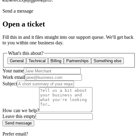
Organization Tools
Build
Create unique checkout flows
Send a message
Open a ticket
Scale
Distribute your POS creations
Code
Add
custom capabilities
Fill this in and it files straight into our support queue. We'll get back
Flows
Hardware
Pricing
to you within one business day.
Solutions
What's this about?
General
Technical
Billing
Partnerships
Something else
வணிகர்களுக்காக
Build a custom POS for your business
மறுவிற்பனையாளர்களுக்காக
Launch and monetize a branded POS
Your name
Work email
Subject
Use Cases
கவுண்டர் POS
Front-of-house checkout
சுய செக் அவுட்
கியோஸ்க்
Self-service flows
கையடக்க செக் அவுட்
Checkout
How can we help?
anywhere on the floor
Leave this empty
Send message
Resources
Prefer email?