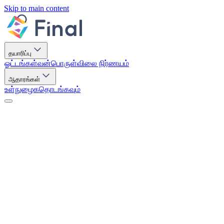
Skip to main content
தயாரிப்பு
ஓட்டங்கள்
வன்பொருள்
விலை நிர்ணயம்
ஆதாரங்கள்
உள்நுழைக
தொடங்கவும்