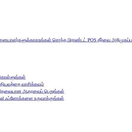
பனையாளர்களுக்காக
உங்கள் சொந்த பிராண்டட் POS தீர்வை அறிமுகப்ப
 கொள்ளுங்கள்
புதியவற்றை வாசிக்கவும்
த் தேவையான ஆதரவைப் பெறுங்கள்
inal ஃப்ளோக்களை உருவாக்குங்கள்