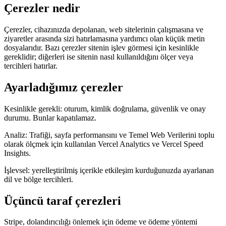
Scale
Distribute your POS creations
Code
Add
Çerezler nedir
custom capabilities
Flows
Hardware
Pricing
Çerezler, cihazınızda depolanan, web sitelerinin çalışmasına ve
ziyaretler arasında sizi hatırlamasına yardımcı olan küçük metin
Solutions
dosyalarıdır. Bazı çerezler sitenin işlev görmesi için kesinlikle
gereklidir; diğerleri ise sitenin nasıl kullanıldığını ölçer veya
tercihleri hatırlar.
Satıcılar İçin
Build a custom POS for your business
Bayiler
İçin
Launch and monetize a branded POS
Ayarladığımız çerezler
Use Cases
Kesinlikle gerekli: oturum, kimlik doğrulama, güvenlik ve onay
Tezgah POS
Front-of-house checkout
Self servis ödeme
durumu. Bunlar kapatılamaz.
kiosku
Self-service flows
El terminali ile ödeme
Checkout
Analiz: Trafiği, sayfa performansını ve Temel Web Verilerini toplu
anywhere on the floor
olarak ölçmek için kullanılan Vercel Analytics ve Vercel Speed
Insights.
Resources
İşlevsel: yerelleştirilmiş içerikle etkileşim kurduğunuzda ayarlanan
dil ve bölge tercihleri.
Final Hakkında
Get to know the team behind Final
Sürüm
notları
What's new in our latest release
Yardım merkezi
Üçüncü taraf çerezleri
MCP sunucusu
Stripe, dolandırıcılığı önlemek için ödeme ve ödeme yöntemi