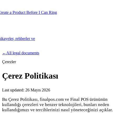
te a Product Before I Can Ring
ikayeler, rehberler ve
Product
←
All legal documents
Çerezler
Merchant Hub
Manage
Manage your business
Çerez Politikası
Pay
Fair & easy payments
Run
Make any device your POS
Last updated:
26 Mayıs 2026
Bu Çerez Politikası, finalpos.com ve Final POS ürününün
kullandığı çerezleri ve benzer teknolojileri, bunları neden
Organization Tools
Build
Create unique checkout flows
kullandığımızı ve tercihlerinizi nasıl yöneteceğinizi açıklar.