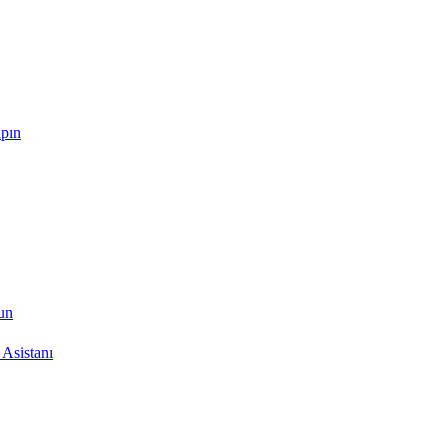
apın
run
Asistanı