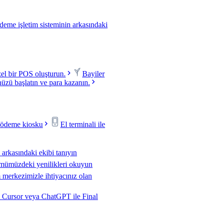
ödeme işletim sisteminin arkasındaki
zel bir POS oluşturun.
Bayiler
zü başlatın ve para kazanın.
s ödeme kiosku
El terminali ile
n arkasındaki ekibi tanıyın
mümüzdeki yenilikleri okuyun
 merkezimizle ihtiyacınız olan
 Cursor veya ChatGPT ile Final