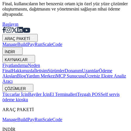
Final, kullanıcıların her benzersiz ortam için özel yüz yüze çözümler
oluşturmasını, dağıtmasını ve yönetmesini sağlayan nihai ödeme
altyapısıdır.
Başlayın
ARAÇ PAKETİ
Mana
g
e
Buil
d
P
ay
R
un
S
c
ale
Co
d
e
İNDİR
KAYNAKLAR
Fiyatlandırma
Neden
Final
Hakkımızda
İletişim
Sürümler
Donanım
Uzantılar
Ödeme
Akışları
Blog
Yardım Merkezi
MCP Sunucusu
Ücretsiz Ekstre Analiz
Aracı
ÇÖZÜMLER
Tüccarlar İçin
Bayiler İçin
El Terminalleri
Tezgah POS
Self servis
ödeme kiosku
ARAÇ PAKETİ
Mana
g
e
Buil
d
P
ay
R
un
S
c
ale
Co
d
e
İNDİR