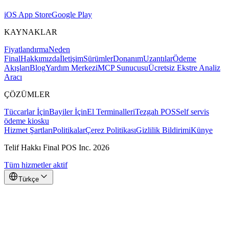
iOS App Store
Google Play
KAYNAKLAR
Fiyatlandırma
Neden
Final
Hakkımızda
İletişim
Sürümler
Donanım
Uzantılar
Ödeme
Akışları
Blog
Yardım Merkezi
MCP Sunucusu
Ücretsiz Ekstre Analiz
Aracı
ÇÖZÜMLER
Tüccarlar İçin
Bayiler İçin
El Terminalleri
Tezgah POS
Self servis
ödeme kiosku
Hizmet Şartları
Politikalar
Çerez Politikası
Gizlilik Bildirimi
Künye
Telif Hakkı Final POS Inc. 2026
Tüm hizmetler aktif
Türkçe