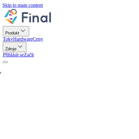
Skip to main content
Produkt
Toky
Hardware
Ceny
Zdroje
Přihlásit se
Začít
y