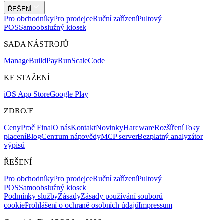
ŘEŠENÍ
Pro obchodníky
Pro prodejce
Ruční zařízení
Pultový
POS
Samoobslužný kiosek
SADA NÁSTROJŮ
Mana
g
e
Buil
d
P
ay
R
un
S
c
ale
Co
d
e
KE STAŽENÍ
iOS App Store
Google Play
ZDROJE
Ceny
Proč Final
O nás
Kontakt
Novinky
Hardware
Rozšíření
Toky
placení
Blog
Centrum nápovědy
MCP server
Bezplatný analyzátor
výpisů
ŘEŠENÍ
Pro obchodníky
Pro prodejce
Ruční zařízení
Pultový
POS
Samoobslužný kiosek
Podmínky služby
Zásady
Zásady používání souborů
cookie
Prohlášení o ochraně osobních údajů
Impressum