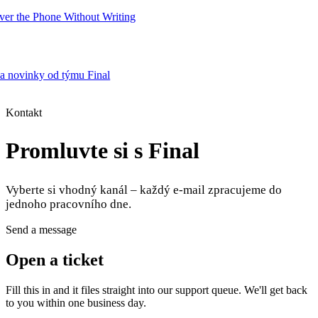
er the Phone Without Writing
 a novinky od týmu Final
Product
Kontakt
Promluvte si s Final
Merchant Hub
Manage
Manage your business
Vyberte si vhodný kanál – každý e-mail zpracujeme do
Pay
Fair & easy payments
Run
Make any device your POS
jednoho pracovního dne.
Send a message
Organization Tools
Build
Create unique checkout flows
Open a ticket
Scale
Distribute your POS creations
Code
Add
Fill this in and it files straight into our support queue. We'll get back
custom capabilities
to you within one business day.
Flows
Hardware
Pricing