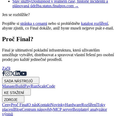
Stav služby
Dostupnost v reálném čase, historie incidentů a
plánovaná údržba.
status.finalpos.com
→
Jen se rozhlížíte?
Projděte si
stránka s cenami
nebo si prohlédněte
katalog rozšíření
,
abyste zjistili, co Final dokáže, aniž byste museli nejprve psát e-mail.
Proč Final?
Final je ultimativní pokladní infrastruktura, která uživatelům
umožňuje vytvářet, distribuovat a spravovat vlastní řešení pro osobní
prodej pro každé jedinečné prostředí.
Začít
SADA NÁSTROJŮ
Mana
g
e
Buil
d
P
ay
R
un
S
c
ale
Co
d
e
KE STAŽENÍ
ZDROJE
Ceny
Proč Final
O nás
Kontakt
Novinky
Hardware
Rozšíření
Toky
placení
Blog
Centrum nápovědy
MCP server
Bezplatný analyzátor
výpisů