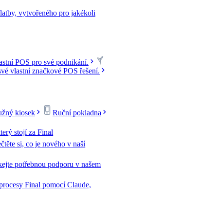
latby, vytvořeného pro jakékoli
lastní POS pro své podnikání.
své vlastní značkové POS řešení.
žný kiosek
Ruční pokladna
terý stojí za Final
čtěte si, co je nového v naší
kejte potřebnou podporu v našem
 procesy Final pomocí Claude,