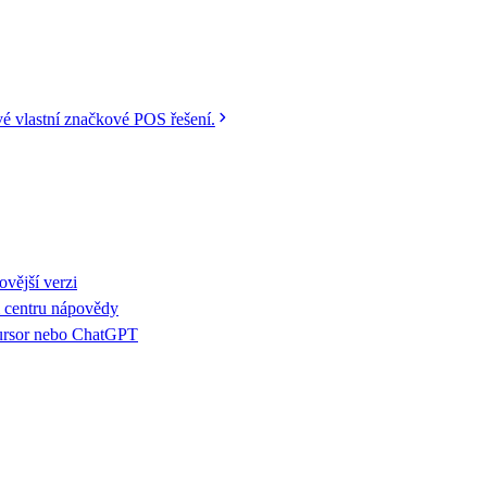
vé vlastní značkové POS řešení.
ovější verzi
m centru nápovědy
Cursor nebo ChatGPT