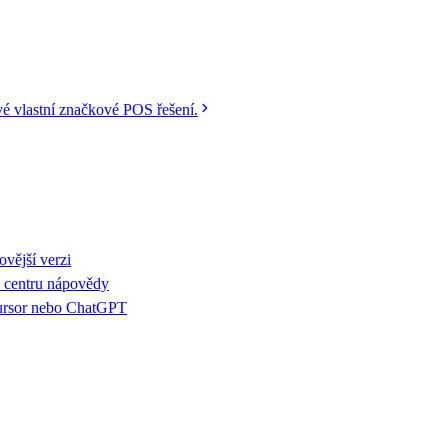
vé vlastní značkové POS řešení.
ovější verzi
m centru nápovědy
Cursor nebo ChatGPT