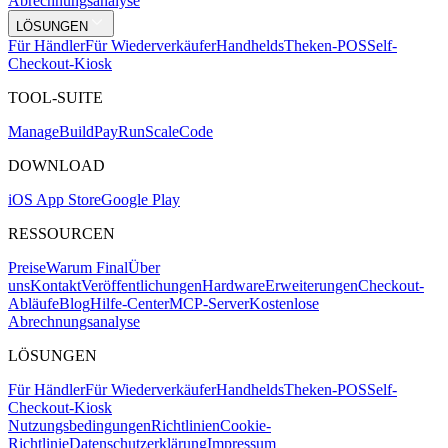
Abrechnungsanalyse
LÖSUNGEN
Für Händler
Für Wiederverkäufer
Handhelds
Theken-POS
Self-
Checkout-Kiosk
TOOL-SUITE
Mana
g
e
Buil
d
P
ay
R
un
S
c
ale
Co
d
e
DOWNLOAD
iOS App Store
Google Play
RESSOURCEN
Preise
Warum Final
Über
uns
Kontakt
Veröffentlichungen
Hardware
Erweiterungen
Checkout-
Abläufe
Blog
Hilfe-Center
MCP-Server
Kostenlose
Abrechnungsanalyse
LÖSUNGEN
Für Händler
Für Wiederverkäufer
Handhelds
Theken-POS
Self-
Checkout-Kiosk
Nutzungsbedingungen
Richtlinien
Cookie-
Richtlinie
Datenschutzerklärung
Impressum