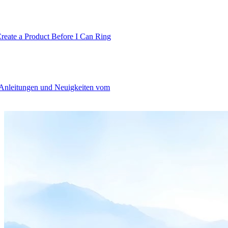
te a Product Before I Can Ring
 Anleitungen und Neuigkeiten vom
Product
Merchant Hub
Manage
Manage your business
Pay
Fair & easy payments
Run
Make any device your POS
Organization Tools
Build
Create unique checkout flows