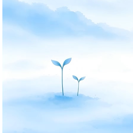
Scale
Distribute your POS creations
Code
Add
custom capabilities
Flows
Hardware
Pricing
Solutions
Für Händler
Build a custom POS for your business
Für
Wiederverkäufer
Launch and monetize a branded POS
Use Cases
Kassen-POS
Front-of-house checkout
Self-Checkout-
Kiosk
Self-service flows
Handheld-Kasse
Checkout anywhere
on the floor
Resources
Über Final
Get to know the team behind Final
Versionshinweise
What's new in our latest release
Hilfe-Center
MCP-Server