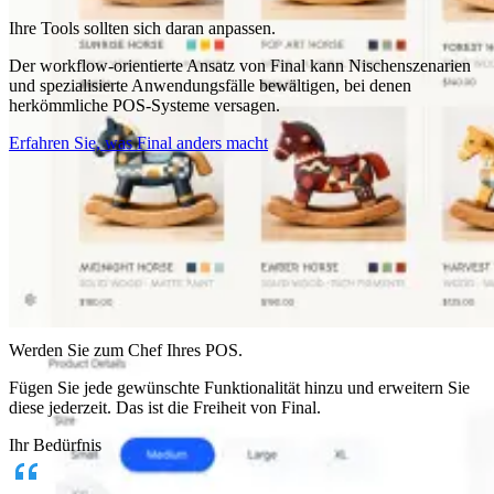
Ihre Tools sollten sich daran anpassen.
Der workflow-orientierte Ansatz von Final kann Nischenszenarien
und spezialisierte Anwendungsfälle bewältigen, bei denen
herkömmliche POS-Systeme versagen.
Erfahren Sie, was Final anders macht
Warum Final?
The story
Werden Sie zum Chef Ihres POS.
Die Geschichte hinter einem Checkout-Betriebssystem, das für jedes
Unternehmen entwickelt wurde
Fügen Sie jede gewünschte Funktionalität hinzu und erweitern Sie
diese jederzeit. Das ist die Freiheit von Final.
Anmelden
Jetzt starten
Ihr Bedürfnis