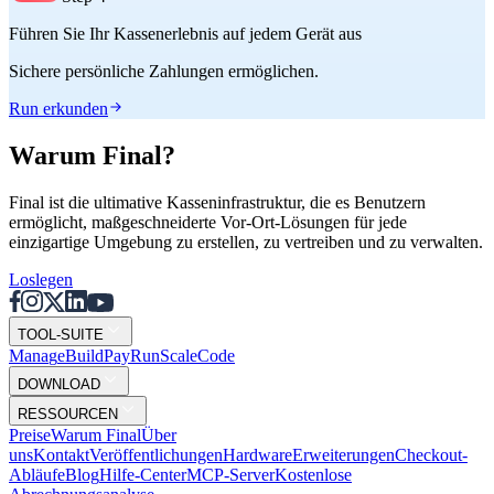
Führen Sie Ihr Kassenerlebnis auf jedem Gerät aus
Sichere persönliche Zahlungen ermöglichen.
Run erkunden
Warum Final?
Final ist die ultimative Kasseninfrastruktur, die es Benutzern
ermöglicht, maßgeschneiderte Vor-Ort-Lösungen für jede
einzigartige Umgebung zu erstellen, zu vertreiben und zu verwalten.
Loslegen
TOOL-SUITE
Mana
g
e
Buil
d
P
ay
R
un
S
c
ale
Co
d
e
DOWNLOAD
RESSOURCEN
Preise
Warum Final
Über
uns
Kontakt
Veröffentlichungen
Hardware
Erweiterungen
Checkout-
Abläufe
Blog
Hilfe-Center
MCP-Server
Kostenlose