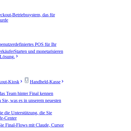
ckout-Betriebssystem, das für
wurde
 benutzerdefiniertes POS für Ihr
rkäufer
Starten und monetarisieren
-Lösung.
kout-Kiosk
Handheld-Kasse
das Team hinter Final kennen
 Sie, was es in unserem neuesten
ie die Unterstützung, die Sie
fe-Center
Sie Final-Flows mit Claude, Cursor