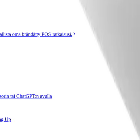
allista oma brändätty POS-ratkaisusi.
orin tai ChatGPT:n avulla
ng Up