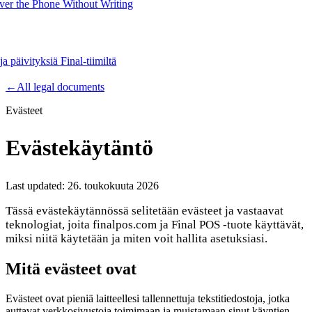
er the Phone Without Writing
ja päivityksiä Final-tiimiltä
Product
←
All legal documents
Evästeet
Merchant Hub
Manage
Manage your business
Evästekäytäntö
Pay
Fair & easy payments
Run
Make any device your POS
Last updated:
26. toukokuuta 2026
Tässä evästekäytännössä selitetään evästeet ja vastaavat
teknologiat, joita finalpos.com ja Final POS -tuote käyttävät,
Organization Tools
Build
Create unique checkout flows
miksi niitä käytetään ja miten voit hallita asetuksiasi.
Scale
Distribute your POS creations
Code
Add
Mitä evästeet ovat
custom capabilities
Flows
Hardware
Pricing
Evästeet ovat pieniä laitteellesi tallennettuja tekstitiedostoja, jotka
auttavat verkkosivustoja toimimaan ja muistamaan sinut käyntien