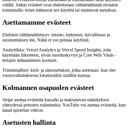
Solutions
välillä. Jotkin evästeet ovat ehdottoman välttämättömiä sivuston
toiminnalle; toiset mittaavat sen käyttöä tai muistavat asetuksia.
Kauppiaille
Build a custom POS for your business
Asettamamme evästeet
Jälleenmyyjille
Launch and monetize a branded POS
Use Cases
Ehdoton välttämättömyys: istunto, todennus, turvallisuus ja
suostumuksen tila. Näitä ei voi poistaa käytöstä.
Kassatiski-POS
Front-of-house checkout
Analytiikka: Vercel Analytics ja Vercel Speed Insights, joita
Itsepalvelukassa
Self-service flows
Mobiilikassa
Checkout
käytetään liikenteen, sivun suorituskyvyn ja Core Web Vitals -
anywhere on the floor
tietojen mittaamiseen kootusti.
Resources
Toiminnalliset: kieli- ja alueasetukset, jotka asetetaan, kun olet
vuorovaikutuksessa lokalisoidun sisällön kanssa.
Tietoa Finalista
Get to know the team behind Final
Kolmannen osapuolen evästeet
Julkaisutiedot
What's new in our latest release
Ohjekeskus
MCP-palvelin
Stripe asettaa evästeitä kassalla ja maksutavan määrityksen
yhteydessä petosten estämiseksi. YouTube voi asettaa evästeitä, kun
lataat upotetun videon.
Asetusten hallinta