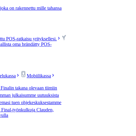
 joka on rakennettu mille tahansa
u POS-ratkaisu yrityksellesi.
allista oma brändätty POS-
velukassa
Mobiilikassa
 Finalin takana olevaan tiimiin
mman julkaisumme uutuuksista
tsemasi tuen ohjekeskuksestamme
Final-työnkulkuja Clauden,
vulla