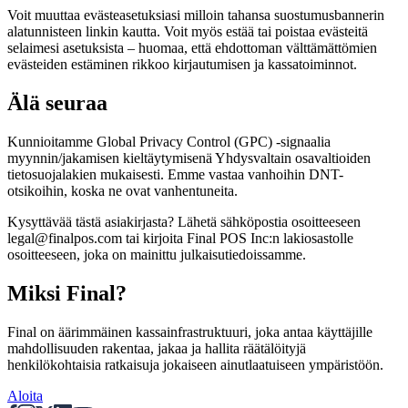
Voit muuttaa evästeasetuksiasi milloin tahansa suostumusbannerin
alatunnisteen linkin kautta. Voit myös estää tai poistaa evästeitä
selaimesi asetuksista – huomaa, että ehdottoman välttämättömien
evästeiden estäminen rikkoo kirjautumisen ja kassatoiminnot.
Älä seuraa
Kunnioitamme Global Privacy Control (GPC) -signaalia
myynnin/jakamisen kieltäytymisenä Yhdysvaltain osavaltioiden
tietosuojalakien mukaisesti. Emme vastaa vanhoihin DNT-
otsikoihin, koska ne ovat vanhentuneita.
Kysyttävää tästä asiakirjasta? Lähetä sähköpostia osoitteeseen
legal@finalpos.com tai kirjoita Final POS Inc:n lakiosastolle
osoitteeseen, joka on mainittu julkaisutiedoissamme.
Miksi Final?
Final on äärimmäinen kassainfrastruktuuri, joka antaa käyttäjille
mahdollisuuden rakentaa, jakaa ja hallita räätälöityjä
henkilökohtaisia ratkaisuja jokaiseen ainutlaatuiseen ympäristöön.
Aloita