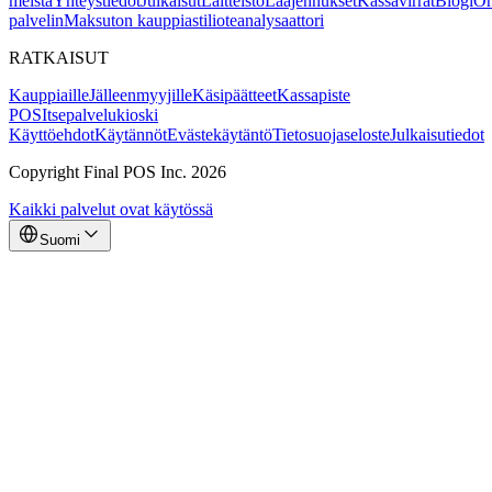
meistä
Yhteystiedot
Julkaisut
Laitteisto
Laajennukset
Kassavirrat
Blogi
Oh
palvelin
Maksuton kauppiastilioteanalysaattori
RATKAISUT
Kauppiaille
Jälleenmyyjille
Käsipäätteet
Kassapiste
POS
Itsepalvelukioski
Käyttöehdot
Käytännöt
Evästekäytäntö
Tietosuojaseloste
Julkaisutiedot
Copyright Final POS Inc. 2026
Kaikki palvelut ovat käytössä
Suomi