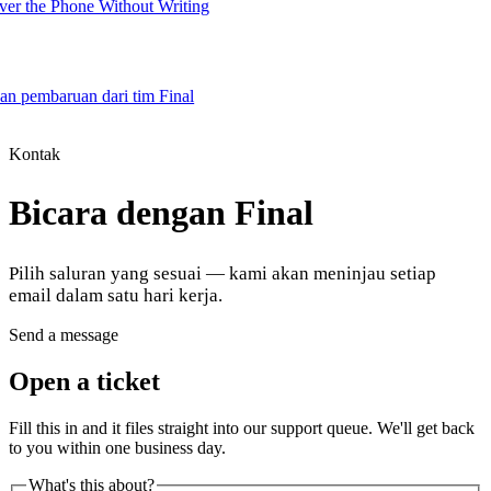
er the Phone Without Writing
dan pembaruan dari tim Final
Product
Kontak
Bicara dengan Final
Merchant Hub
Manage
Manage your business
Pilih saluran yang sesuai — kami akan meninjau setiap
Pay
Fair & easy payments
Run
Make any device your POS
email dalam satu hari kerja.
Send a message
Organization Tools
Build
Create unique checkout flows
Open a ticket
Scale
Distribute your POS creations
Code
Add
Fill this in and it files straight into our support queue. We'll get back
custom capabilities
to you within one business day.
Flows
Hardware
Pricing
What's this about?