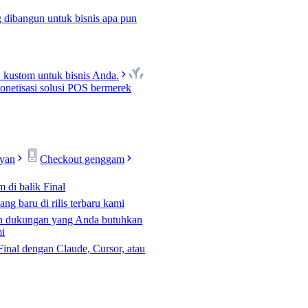
 dibangun untuk bisnis apa pun
kustom untuk bisnis Anda.
netisasi solusi POS bermerek
ayan
Checkout genggam
m di balik Final
ng baru di rilis terbaru kami
n dukungan yang Anda butuhkan
mi
Final dengan Claude, Cursor, atau