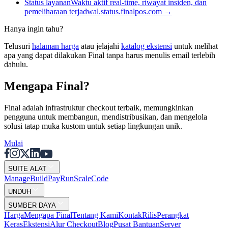
Status layanan
Waktu aktif real-time, riwayat insiden, dan
pemeliharaan terjadwal.
status.finalpos.com
→
Hanya ingin tahu?
Telusuri
halaman harga
atau jelajahi
katalog ekstensi
untuk melihat
apa yang dapat dilakukan Final tanpa harus menulis email terlebih
dahulu.
Mengapa Final?
Final adalah infrastruktur checkout terbaik, memungkinkan
pengguna untuk membangun, mendistribusikan, dan mengelola
solusi tatap muka kustom untuk setiap lingkungan unik.
Mulai
SUITE ALAT
Mana
g
e
Buil
d
P
ay
R
un
S
c
ale
Co
d
e
UNDUH
SUMBER DAYA
Harga
Mengapa Final
Tentang Kami
Kontak
Rilis
Perangkat
Keras
Ekstensi
Alur Checkout
Blog
Pusat Bantuan
Server