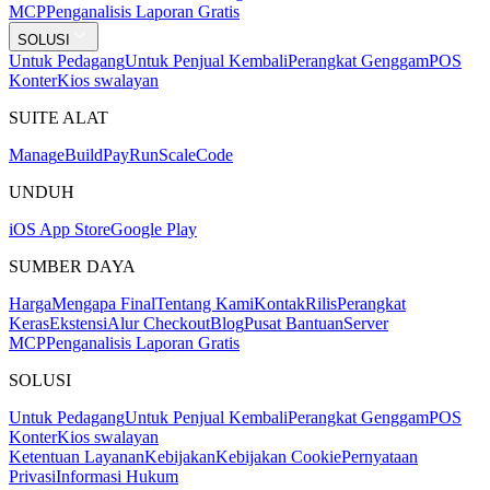
MCP
Penganalisis Laporan Gratis
SOLUSI
Untuk Pedagang
Untuk Penjual Kembali
Perangkat Genggam
POS
Konter
Kios swalayan
SUITE ALAT
Mana
g
e
Buil
d
P
ay
R
un
S
c
ale
Co
d
e
UNDUH
iOS App Store
Google Play
SUMBER DAYA
Harga
Mengapa Final
Tentang Kami
Kontak
Rilis
Perangkat
Keras
Ekstensi
Alur Checkout
Blog
Pusat Bantuan
Server
MCP
Penganalisis Laporan Gratis
SOLUSI
Untuk Pedagang
Untuk Penjual Kembali
Perangkat Genggam
POS
Konter
Kios swalayan
Ketentuan Layanan
Kebijakan
Kebijakan Cookie
Pernyataan
Privasi
Informasi Hukum