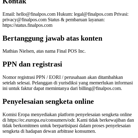
Kontak
Solutions
Email: hello@finalpos.com Hukum: legal@finalpos.com Privasi:
Untuk Merchant
Build a custom POS for your business
privacy@finalpos.com Status & pembaruan layanan:
Untuk Reseller
Launch and monetize a branded POS
https://status.finalpos.com
Use Cases
Bertanggung jawab atas konten
POS Konter
Front-of-house checkout
Kios swalayan
Self-
Mathias Nielsen, atas nama Final POS Inc.
service flows
Checkout genggam
Checkout anywhere on the
floor
PPN dan registrasi
Resources
Nomor registrasi PPN / EORI / perusahaan akan ditambahkan
setelah selesai. Pelanggan di yurisdiksi yang memerlukan informasi
Tentang Final
Get to know the team behind Final
Catatan
ini untuk faktur dapat memintanya dari billing@finalpos.com.
rilis
What's new in our latest release
Pusat bantuan
Server
MCP
Penyelesaian sengketa online
Komisi Eropa menyediakan platform penyelesaian sengketa online
di https://ec.europa.eu/consumers/odr. Kami tidak berkewajiban dan
tidak berkomitmen untuk berpartisipasi dalam proses penyelesaian
sengketa di hadapan dewan arbitrase konsumen.