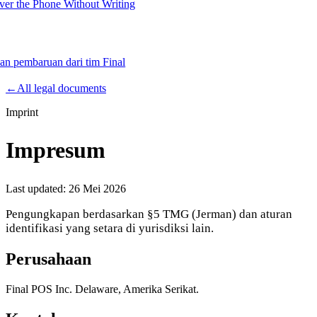
er the Phone Without Writing
dan pembaruan dari tim Final
Product
←
All legal documents
Imprint
Merchant Hub
Manage
Manage your business
Impresum
Pay
Fair & easy payments
Run
Make any device your POS
Last updated:
26 Mei 2026
Pengungkapan berdasarkan §5 TMG (Jerman) dan aturan
identifikasi yang setara di yurisdiksi lain.
Organization Tools
Build
Create unique checkout flows
Perusahaan
Scale
Distribute your POS creations
Code
Add
custom capabilities
Final POS Inc. Delaware, Amerika Serikat.
Flows
Hardware
Pricing