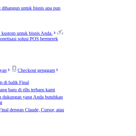
 dibangun untuk bisnis apa pun
kustom untuk bisnis Anda.
netisasi solusi POS bermerek
ayan
Checkout genggam
m di balik Final
ng baru di rilis terbaru kami
n dukungan yang Anda butuhkan
mi
Final dengan Claude, Cursor, atau