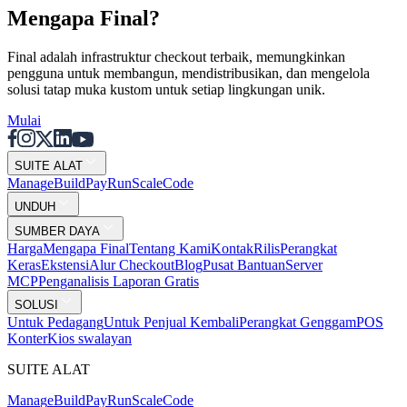
Mengapa Final?
Final adalah infrastruktur checkout terbaik, memungkinkan
pengguna untuk membangun, mendistribusikan, dan mengelola
solusi tatap muka kustom untuk setiap lingkungan unik.
Mulai
SUITE ALAT
Mana
g
e
Buil
d
P
ay
R
un
S
c
ale
Co
d
e
UNDUH
SUMBER DAYA
Harga
Mengapa Final
Tentang Kami
Kontak
Rilis
Perangkat
Keras
Ekstensi
Alur Checkout
Blog
Pusat Bantuan
Server
MCP
Penganalisis Laporan Gratis
SOLUSI
Untuk Pedagang
Untuk Penjual Kembali
Perangkat Genggam
POS
Konter
Kios swalayan
SUITE ALAT
Mana
g
e
Buil
d
P
ay
R
un
S
c
ale
Co
d
e