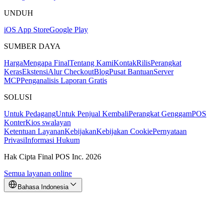
UNDUH
iOS App Store
Google Play
SUMBER DAYA
Harga
Mengapa Final
Tentang Kami
Kontak
Rilis
Perangkat
Keras
Ekstensi
Alur Checkout
Blog
Pusat Bantuan
Server
MCP
Penganalisis Laporan Gratis
SOLUSI
Untuk Pedagang
Untuk Penjual Kembali
Perangkat Genggam
POS
Konter
Kios swalayan
Ketentuan Layanan
Kebijakan
Kebijakan Cookie
Pernyataan
Privasi
Informasi Hukum
Hak Cipta Final POS Inc. 2026
Semua layanan online
Bahasa Indonesia