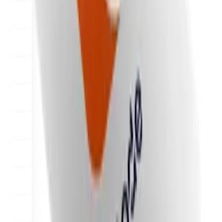
Why Final?
The story