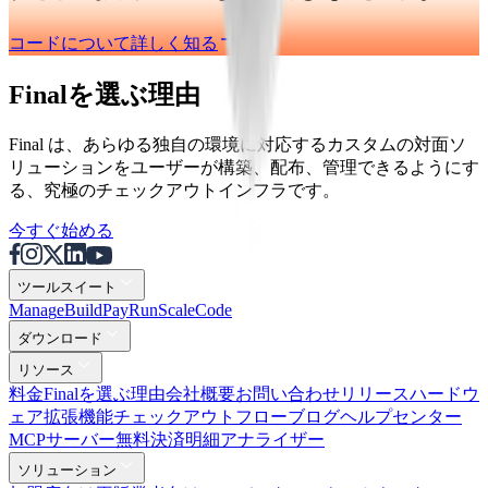
コードについて詳しく知る
Finalを選ぶ理由
Final は、あらゆる独自の環境に対応するカスタムの対面ソ
リューションをユーザーが構築、配布、管理できるようにす
る、究極のチェックアウトインフラです。
今すぐ始める
ツールスイート
Mana
g
e
Buil
d
P
ay
R
un
S
c
ale
Co
d
e
ダウンロード
リソース
料金
Finalを選ぶ理由
会社概要
お問い合わせ
リリース
ハードウ
ェア
拡張機能
チェックアウトフロー
ブログ
ヘルプセンター
MCPサーバー
無料決済明細アナライザー
ソリューション