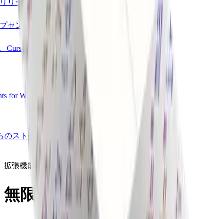
リリースで何が新しくなった
プセンターで必要なサポート
e、Cursor、ChatGPTでFinalのフ
nts for WooCommerce stores:
ムからのストーリー、ガイド、最新
Product
拡張機能ライブラリ
無限の可能性を探る
Merchant Hub
Manage
Manage your business