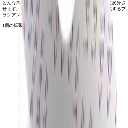
どんなスマートフォンやタブレットも、完全なレジに変身さ
Pay
Fair & easy payments
Run
Make any device your POS
せます。Finalチームとパートナーエコシステムが提供するプ
ラグアンドプレイモジュール。
Organization Tools
Build
Create unique checkout flows
1個の拡張機能を閲覧 — 毎週増加中
Scale
Distribute your POS creations
Code
Add
custom capabilities
Flows
Hardware
Pricing
Solutions
事業者向け
Build a custom POS for your business
リセラ
ー向け
Launch and monetize a branded POS
Use Cases
カウンターPOS
Front-of-house checkout
セルフチェック
アウトキオスク
Self-service flows
ハンディチェックアウ
ト
Checkout anywhere on the floor