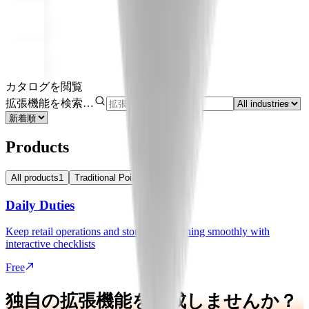
カタログを閲覧
拡張機能を検索…
Products
All products
1
Traditional Point of Sale
1
Daily Duties
Keep retail operations and store shifts running smoothly with
interactive checklists
Free
独自の拡張機能を作成しませんか？