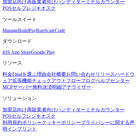
加盟店向け
再販業者向け
ハンディターミナル
カウンター
POS
セルフレジキオスク
ツールスイート
Mana
g
e
Buil
d
P
ay
R
un
S
c
ale
Co
d
e
ダウンロード
iOS App Store
Google Play
リソース
料金
Finalを選ぶ理由
会社概要
お問い合わせ
リリース
ハードウ
ェア
拡張機能
チェックアウトフロー
ブログ
ヘルプセンター
MCPサーバー
無料決済明細アナライザー
ソリューション
加盟店向け
再販業者向け
ハンディターミナル
カウンター
POS
セルフレジキオスク
利用規約
ポリシー
クッキーポリシー
プライバシーに関する声
明
インプリント