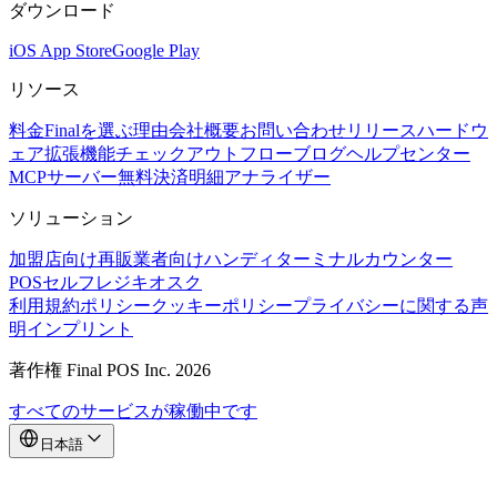
ダウンロード
iOS App Store
Google Play
リソース
料金
Finalを選ぶ理由
会社概要
お問い合わせ
リリース
ハードウ
ェア
拡張機能
チェックアウトフロー
ブログ
ヘルプセンター
MCPサーバー
無料決済明細アナライザー
ソリューション
加盟店向け
再販業者向け
ハンディターミナル
カウンター
POS
セルフレジキオスク
利用規約
ポリシー
クッキーポリシー
プライバシーに関する声
明
インプリント
著作権 Final POS Inc. 2026
すべてのサービスが稼働中です
日本語