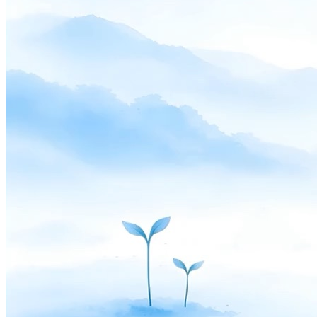
Pay
Fair & easy payments
Run
Make any device your POS
Organization Tools
Build
Create unique checkout flows
Scale
Distribute your POS creations
Code
Add
custom capabilities
Flows
Hardware
Pricing
Solutions
事業者向け
Build a custom POS for your business
リセラ
ー向け
Launch and monetize a branded POS
Use Cases
カウンターPOS
Front-of-house checkout
セルフチェック
アウトキオスク
Self-service flows
ハンディチェックアウ
ト
Checkout anywhere on the floor