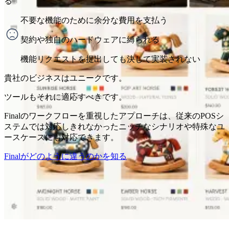
る
不要な機能のために余分な費用を支払う
契約や独自のハードウェアに縛られる
機能リクエストを提出しても決して実装されない
貴社のビジネスはユニークです。
ツールもそれに適応すべきです。
Finalのワークフローを重視したアプローチは、従来のPOSシ
ステムでは対応しきれなかったニッチなシナリオや特殊なユ
ースケースにも対応できます。
Finalがどのように違うのかを知る
Why Final?
The story