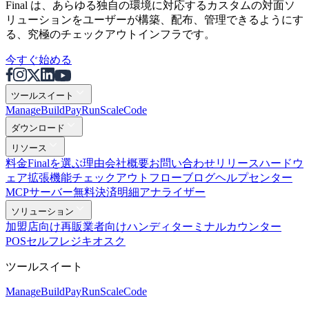
Final は、あらゆる独自の環境に対応するカスタムの対面ソ
リューションをユーザーが構築、配布、管理できるようにす
る、究極のチェックアウトインフラです。
今すぐ始める
ツールスイート
Mana
g
e
Buil
d
P
ay
R
un
S
c
ale
Co
d
e
ダウンロード
リソース
料金
Finalを選ぶ理由
会社概要
お問い合わせ
リリース
ハードウ
ェア
拡張機能
チェックアウトフロー
ブログ
ヘルプセンター
MCPサーバー
無料決済明細アナライザー
ソリューション
加盟店向け
再販業者向け
ハンディターミナル
カウンター
POS
セルフレジキオスク
ツールスイート
Mana
g
e
Buil
d
P
ay
R
un
S
c
ale
Co
d
e