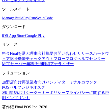
あらゆるビジネス向けに構築されたチェックアウトOSの背
景
ツールスイート
サインイン
始める
Mana
g
e
Buil
d
P
ay
R
un
S
c
ale
Co
d
e
ダウンロード
iOS App Store
Google Play
リソース
料金
Finalを選ぶ理由
会社概要
お問い合わせ
リリース
ハードウ
ェア
拡張機能
チェックアウトフロー
ブログ
ヘルプセンター
MCPサーバー
無料決済明細アナライザー
ソリューション
加盟店向け
再販業者向け
ハンディターミナル
カウンター
POS
セルフレジキオスク
利用規約
ポリシー
クッキーポリシー
プライバシーに関する声
明
インプリント
著作権 Final POS Inc. 2026