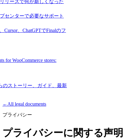
リリースで何が新しくなった
プセンターで必要なサポート
e、Cursor、ChatGPTでFinalのフ
nts for WooCommerce stores:
ムからのストーリー、ガイド、最新
Product
←
All legal documents
プライバシー
Merchant Hub
Manage
Manage your business
プライバシーに関する声明