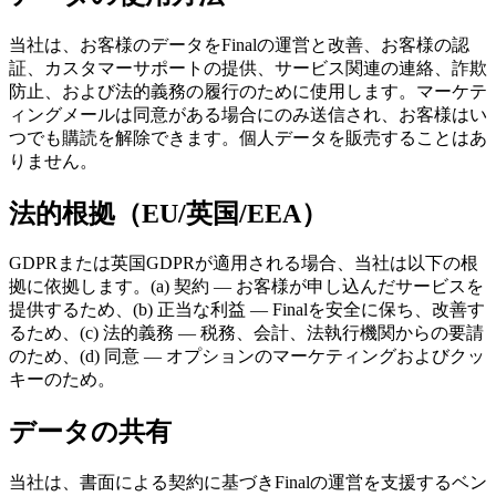
Resources
当社は、お客様のデータをFinalの運営と改善、お客様の認
Finalについて
Get to know the team behind Final
リリース
証、カスタマーサポートの提供、サービス関連の連絡、詐欺
ノート
What's new in our latest release
ヘルプセンター
防止、および法的義務の履行のために使用します。マーケテ
MCPサーバー
ィングメールは同意がある場合にのみ送信され、お客様はい
つでも購読を解除できます。個人データを販売することはあ
りません。
法的根拠（EU/英国/EEA）
GDPRまたは英国GDPRが適用される場合、当社は以下の根
拠に依拠します。(a) 契約 — お客様が申し込んだサービスを
提供するため、(b) 正当な利益 — Finalを安全に保ち、改善す
るため、(c) 法的義務 — 税務、会計、法執行機関からの要請
のため、(d) 同意 — オプションのマーケティングおよびクッ
キーのため。
データの共有
当社は、書面による契約に基づきFinalの運営を支援するベン