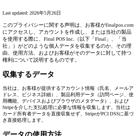
Pay
Fair & easy payments
Run
Make any device your POS
Last updated:
2026年5月26日
このプライバシーに関する声明は、お客様がfinalpos.com
Organization Tools
Build
Create unique checkout flows
にアクセスし、アカウントを作成し、または当社の製品
を使用する際に、Final POS Inc.（以下「Final」、「当
Scale
Distribute your POS creations
Code
Add
社」）がどのような個人データを収集するのか、その理
custom capabilities
由、使用方法、およびお客様がそのデータに対して持つ
Flows
Hardware
Pricing
権利について説明するものです。
Solutions
収集するデータ
事業者向け
Build a custom POS for your business
リセラ
ー向け
Launch and monetize a branded POS
当社は、お客様が提供するアカウント情報（氏名、メールア
ドレス、ビジネス詳細）、製品利用データ（訪問ページ、使
Use Cases
用機能、デバイスおよびブラウザのメタデータ）、および
Stripeを介した支払処理に必要な情報を収集します。当社は
カウンターPOS
Front-of-house checkout
セルフチェック
カード所有者データを直接収集せず、StripeがPCI DSSに基づ
アウトキオスク
Self-service flows
ハンディチェックアウ
き直接処理します。
ト
Checkout anywhere on the floor
データの使用方法