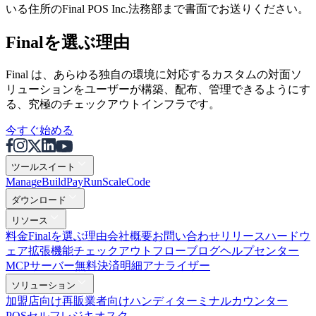
いる住所のFinal POS Inc.法務部まで書面でお送りください。
Finalを選ぶ理由
Final は、あらゆる独自の環境に対応するカスタムの対面ソ
リューションをユーザーが構築、配布、管理できるようにす
る、究極のチェックアウトインフラです。
今すぐ始める
ツールスイート
Mana
g
e
Buil
d
P
ay
R
un
S
c
ale
Co
d
e
ダウンロード
リソース
料金
Finalを選ぶ理由
会社概要
お問い合わせ
リリース
ハードウ
ェア
拡張機能
チェックアウトフロー
ブログ
ヘルプセンター
MCPサーバー
無料決済明細アナライザー
Why Final?
ソリューション
The story
加盟店向け
再販業者向け
ハンディターミナル
カウンター
POS
セルフレジキオスク