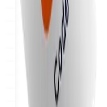
Waarom Final?
The story
Het verhaal achter een checkout OS gebouwd voor elk bedrijf
Inloggen
Aan de slag