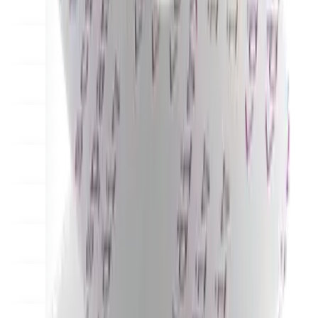
Solutions
Voor Handelaars
Build a custom POS for your business
Voor Resellers
Launch and monetize a branded POS
Use Cases
Kassa POS
Front-of-house checkout
Zelfscankiosk
Self-
service flows
Handheld afrekenen
Checkout anywhere on the
floor
Resources
Over Final
Get to know the team behind Final
Releasenotes
What's new in our latest release
Helpcentrum
Get
the support you need
MCP-server