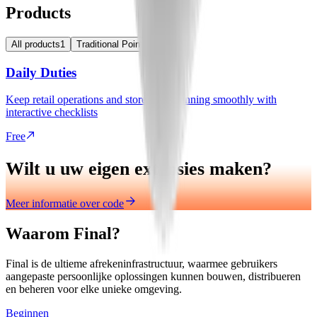
Products
All products
1
Traditional Point of Sale
1
Daily Duties
Keep retail operations and store shifts running smoothly with
interactive checklists
Free
Wilt u uw eigen extensies maken?
Meer informatie over code
Waarom Final?
Final is de ultieme afrekeninfrastructuur, waarmee gebruikers
aangepaste persoonlijke oplossingen kunnen bouwen, distribueren
en beheren voor elke unieke omgeving.
Beginnen