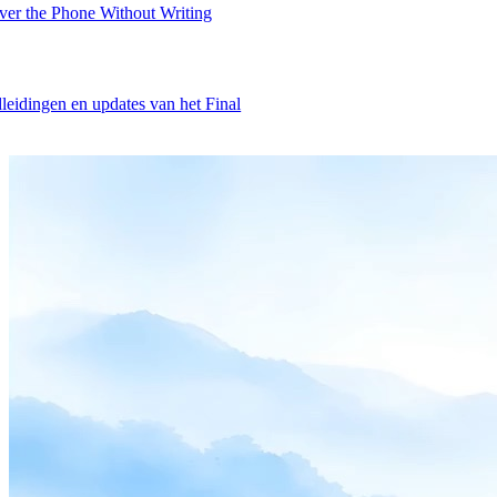
er the Phone Without Writing
leidingen en updates van het Final
Product
Merchant Hub
Manage
Manage your business
Pay
Fair & easy payments
Run
Make any device your POS
Organization Tools
Build
Create unique checkout flows
Scale
Distribute your POS creations
Code
Add
custom capabilities
Flows
Hardware
Pricing