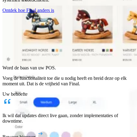
Ontdek hoe Final anders is
Waarom Final?
The story
Word de baas van uw POS.
Het verhaal achter een checkout OS gebouwd voor elk bedrijf
Voeg de functionaliteit toe die u nodig heeft en breid deze op elk
moment uit. Dat is de vrijheid van Final.
Inloggen
Aan de slag
Uw behoefte
Ik wil dat updates direct live gaan, zonder implementaties of
downtime.
Beweeg hierover