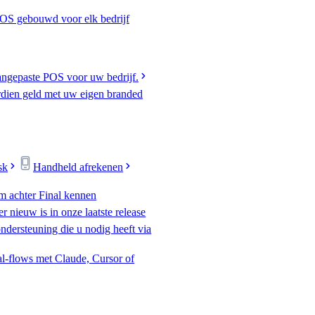
 OS gebouwd voor elk bedrijf
ngepaste POS voor uw bedrijf.
rdien geld met uw eigen branded
sk
Handheld afrekenen
am achter Final kennen
r nieuw is in onze laatste release
ondersteuning die u nodig heeft via
l-flows met Claude, Cursor of