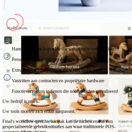
Handmatig apps koppelen die weigeren te synchroniseren
Personeel trainen om met de software om te gaan
Extra betalen voor functies die u niet nodig heeft
Vastzitten aan contracten en propriëtaire hardware
Functieverzoeken indienen die nooit worden gerealiseerd
Uw bedrijf is uniek.
Uw tools moeten zich eraan aanpassen.
Final's workflow-gerichte aanpak kan de nichescenario's en
gespecialiseerde gebruikssituaties aan waar traditionele POS-
systemen tekortschieten.