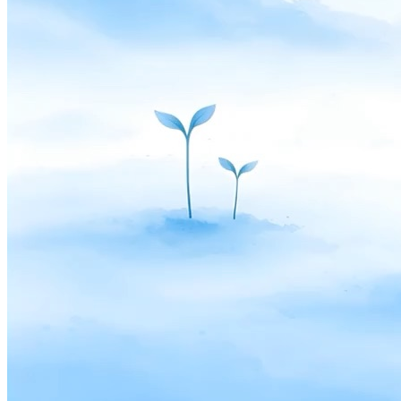
Solutions
Voor Handelaars
Build a custom POS for your business
Voor Resellers
Launch and monetize a branded POS
Use Cases
Kassa POS
Front-of-house checkout
Zelfscankiosk
Self-
service flows
Handheld afrekenen
Checkout anywhere on the
floor
Resources
Over Final
Get to know the team behind Final
Releasenotes
What's new in our latest release
Helpcentrum
Get
the support you need
MCP-server