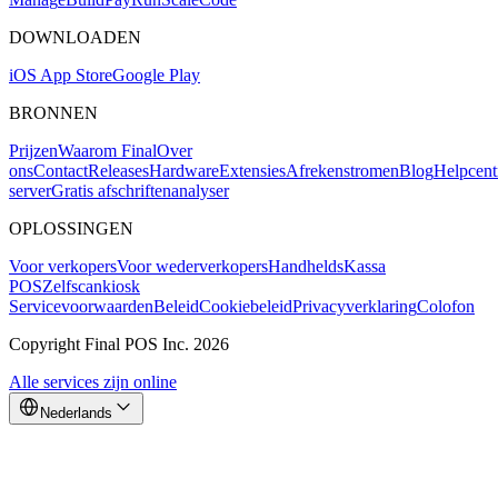
DOWNLOADEN
iOS App Store
Google Play
BRONNEN
Prijzen
Waarom Final
Over
ons
Contact
Releases
Hardware
Extensies
Afrekenstromen
Blog
Helpcen
server
Gratis afschriftenanalyser
OPLOSSINGEN
Voor verkopers
Voor wederverkopers
Handhelds
Kassa
POS
Zelfscankiosk
Servicevoorwaarden
Beleid
Cookiebeleid
Privacyverklaring
Colofon
Copyright Final POS Inc. 2026
Alle services zijn online
Nederlands