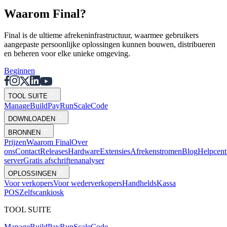
Waarom Final?
Final is de ultieme afrekeninfrastructuur, waarmee gebruikers
aangepaste persoonlijke oplossingen kunnen bouwen, distribueren
en beheren voor elke unieke omgeving.
Beginnen
TOOL SUITE
Mana
g
e
Buil
d
P
ay
R
un
S
c
ale
Co
d
e
DOWNLOADEN
BRONNEN
Prijzen
Waarom Final
Over
ons
Contact
Releases
Hardware
Extensies
Afrekenstromen
Blog
Helpcen
server
Gratis afschriftenanalyser
OPLOSSINGEN
Voor verkopers
Voor wederverkopers
Handhelds
Kassa
POS
Zelfscankiosk
TOOL SUITE
Mana
g
e
Buil
d
P
ay
R
un
S
c
ale
Co
d
e