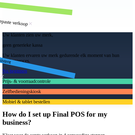
gepaste verkoop
Uw klanten zien uw merk,
geen generieke kassa
istent
Uw klanten ervaren uw merk gedurende elk moment van hun
afrekenproces.
n
Nu beginnen
Prijs- & voorraadcontrole
Zelfbedieningskiosk
Mobiel & tablet bestellen
How do I set up Final POS for my
business?