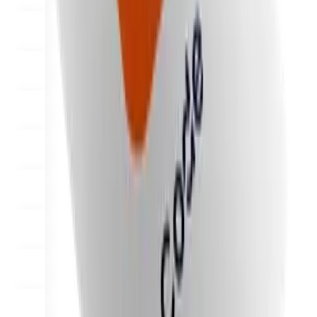
Dlaczego Final?
The story
Historia systemu operacyjnego do obsługi transakcji, stworzonego
dla każdej firmy
Zaloguj się
Rozpocznij