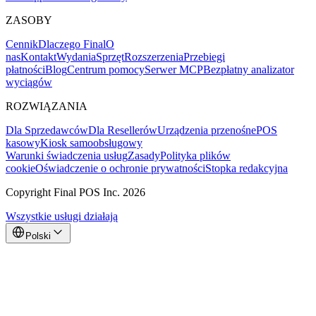
ZASOBY
Cennik
Dlaczego Final
O
nas
Kontakt
Wydania
Sprzęt
Rozszerzenia
Przebiegi
płatności
Blog
Centrum pomocy
Serwer MCP
Bezpłatny analizator
wyciągów
ROZWIĄZANIA
Dla Sprzedawców
Dla Resellerów
Urządzenia przenośne
POS
kasowy
Kiosk samoobsługowy
Warunki świadczenia usług
Zasady
Polityka plików
cookie
Oświadczenie o ochronie prywatności
Stopka redakcyjna
Copyright Final POS Inc. 2026
Wszystkie usługi działają
Polski