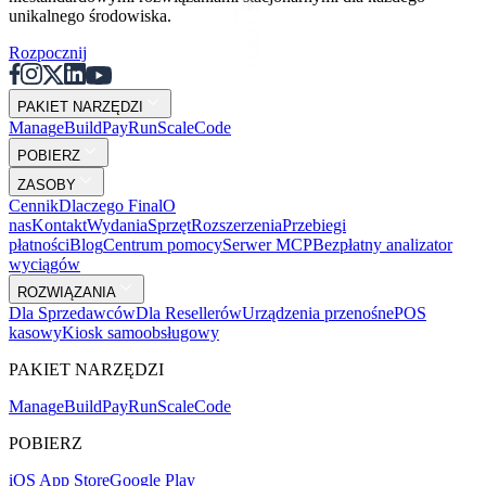
unikalnego środowiska.
Rozpocznij
PAKIET NARZĘDZI
Mana
g
e
Buil
d
P
ay
R
un
S
c
ale
Co
d
e
POBIERZ
ZASOBY
Cennik
Dlaczego Final
O
nas
Kontakt
Wydania
Sprzęt
Rozszerzenia
Przebiegi
płatności
Blog
Centrum pomocy
Serwer MCP
Bezpłatny analizator
wyciągów
ROZWIĄZANIA
Dla Sprzedawców
Dla Resellerów
Urządzenia przenośne
POS
kasowy
Kiosk samoobsługowy
PAKIET NARZĘDZI
Mana
g
e
Buil
d
P
ay
R
un
S
c
ale
Co
d
e
POBIERZ
iOS App Store
Google Play