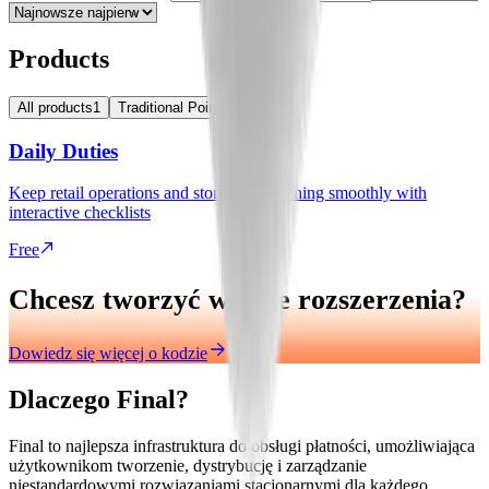
Products
All products
1
Traditional Point of Sale
1
Daily Duties
Keep retail operations and store shifts running smoothly with
interactive checklists
Free
Chcesz tworzyć własne rozszerzenia?
Dowiedz się więcej o kodzie
Dlaczego Final?
Final to najlepsza infrastruktura do obsługi płatności, umożliwiająca
użytkownikom tworzenie, dystrybucję i zarządzanie
niestandardowymi rozwiązaniami stacjonarnymi dla każdego