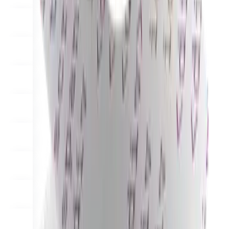
custom capabilities
Flows
Hardware
Pricing
Solutions
Dla Sprzedawców
Build a custom POS for your business
Dla Resellerów
Launch and monetize a branded POS
Use Cases
POS kasowy
Front-of-house checkout
Kiosk
samoobsługowy
Self-service flows
Mobilna realizacja
transakcji
Checkout anywhere on the floor
Resources
O Final
Get to know the team behind Final
Informacje o
wydaniu
What's new in our latest release
Centrum pomocy
Serwer MCP