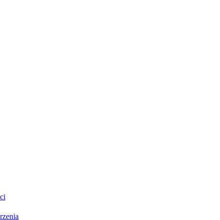
ci
rzenia