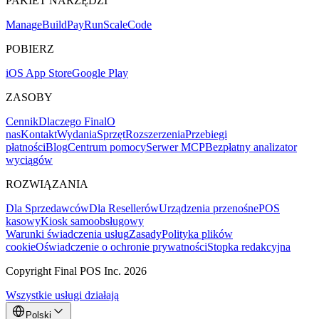
PAKIET NARZĘDZI
Mana
g
e
Buil
d
P
ay
R
un
S
c
ale
Co
d
e
POBIERZ
iOS App Store
Google Play
ZASOBY
Cennik
Dlaczego Final
O
nas
Kontakt
Wydania
Sprzęt
Rozszerzenia
Przebiegi
płatności
Blog
Centrum pomocy
Serwer MCP
Bezpłatny analizator
wyciągów
ROZWIĄZANIA
Dla Sprzedawców
Dla Resellerów
Urządzenia przenośne
POS
kasowy
Kiosk samoobsługowy
Warunki świadczenia usług
Zasady
Polityka plików
cookie
Oświadczenie o ochronie prywatności
Stopka redakcyjna
Copyright Final POS Inc. 2026
Wszystkie usługi działają
Polski