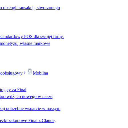
o obsługi transakcji, stworzonego
standardowy POS dla swojej firmy.
 monetyzuj własne markowe
moobsługowy
Mobilna
tojący za Final
Sprawdź, co nowego w naszej
kaj potrzebne wsparcie w naszym
eżki zakupowe Final z Claude,