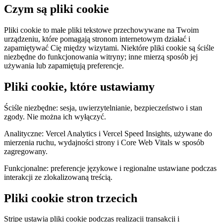
custom capabilities
Czym są pliki cookie
Flows
Hardware
Pricing
Pliki cookie to małe pliki tekstowe przechowywane na Twoim
Solutions
urządzeniu, które pomagają stronom internetowym działać i
zapamiętywać Cię między wizytami. Niektóre pliki cookie są ściśle
Dla Sprzedawców
Build a custom POS for your business
niezbędne do funkcjonowania witryny; inne mierzą sposób jej
używania lub zapamiętują preferencje.
Dla Resellerów
Launch and monetize a branded POS
Use Cases
Pliki cookie, które ustawiamy
POS kasowy
Front-of-house checkout
Kiosk
Ściśle niezbędne: sesja, uwierzytelnianie, bezpieczeństwo i stan
zgody. Nie można ich wyłączyć.
samoobsługowy
Self-service flows
Mobilna realizacja
transakcji
Checkout anywhere on the floor
Analityczne: Vercel Analytics i Vercel Speed Insights, używane do
mierzenia ruchu, wydajności strony i Core Web Vitals w sposób
Resources
zagregowany.
O Final
Get to know the team behind Final
Informacje o
Funkcjonalne: preferencje językowe i regionalne ustawiane podczas
interakcji ze zlokalizowaną treścią.
wydaniu
What's new in our latest release
Centrum pomocy
Serwer MCP
Pliki cookie stron trzecich
Stripe ustawia pliki cookie podczas realizacji transakcji i