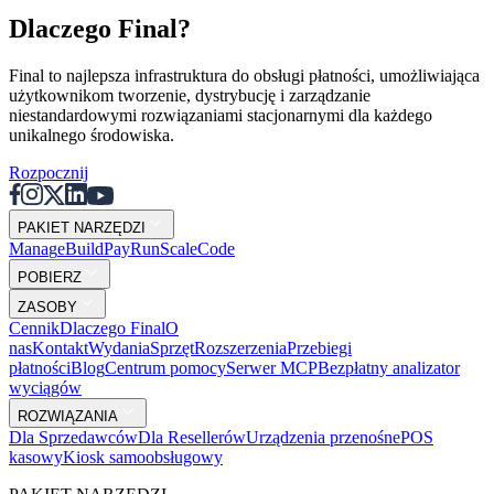
Dlaczego Final?
Final to najlepsza infrastruktura do obsługi płatności, umożliwiająca
użytkownikom tworzenie, dystrybucję i zarządzanie
niestandardowymi rozwiązaniami stacjonarnymi dla każdego
unikalnego środowiska.
Rozpocznij
PAKIET NARZĘDZI
Mana
g
e
Buil
d
P
ay
R
un
S
c
ale
Co
d
e
POBIERZ
ZASOBY
Cennik
Dlaczego Final
O
nas
Kontakt
Wydania
Sprzęt
Rozszerzenia
Przebiegi
płatności
Blog
Centrum pomocy
Serwer MCP
Bezpłatny analizator
wyciągów
ROZWIĄZANIA
Dla Sprzedawców
Dla Resellerów
Urządzenia przenośne
POS
kasowy
Kiosk samoobsługowy