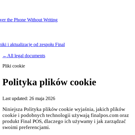
er the Phone Without Writing
iki i aktualizacje od zespołu Final
Product
←
All legal documents
Pliki cookie
Merchant Hub
Manage
Manage your business
Polityka plików cookie
Pay
Fair & easy payments
Run
Make any device your POS
Last updated:
26 maja 2026
Niniejsza Polityka plików cookie wyjaśnia, jakich plików
cookie i podobnych technologii używają finalpos.com oraz
Organization Tools
Build
Create unique checkout flows
produkt Final POS, dlaczego ich używamy i jak zarządzać
swoimi preferencjami.
Scale
Distribute your POS creations
Code
Add