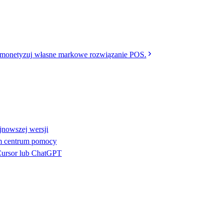
monetyzuj własne markowe rozwiązanie POS.
jnowszej wersji
ym centrum pomocy
Cursor lub ChatGPT