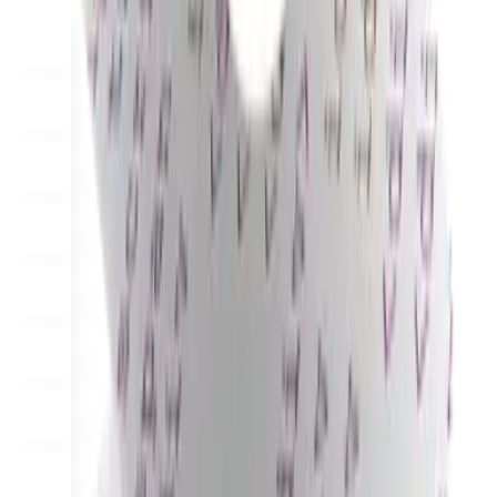
Scale
Distribute your POS creations
Code
Add
custom capabilities
Flows
Hardware
Pricing
Solutions
Для продавцов
Build a custom POS for your business
Для
реселлеров
Launch and monetize a branded POS
Use Cases
Кассовый POS
Front-of-house checkout
Киоск
самообслуживания
Self-service flows
Мобильная
касса
Checkout anywhere on the floor
Resources
О Final
Get to know the team behind Final
Примечания к
выпуску
What's new in our latest release
Справочный центр
MCP-сервер