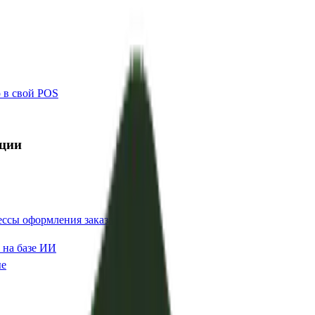
 в свой POS
ции
ссы оформления заказа
 на базе ИИ
ые