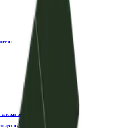
ешения
е возможности
асширения