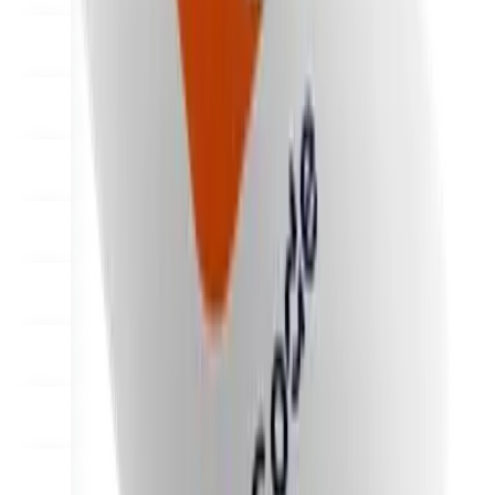
Почему Final?
The story
История операционной системы для оформления заказов,
созданной для любого бизнеса
Войти
Начать