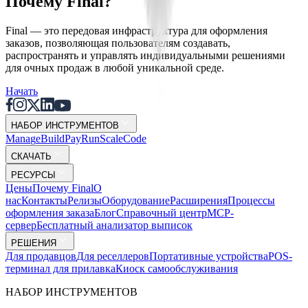
Почему Final?
Final — это передовая инфраструктура для оформления
заказов, позволяющая пользователям создавать,
распространять и управлять индивидуальными решениями
для очных продаж в любой уникальной среде.
Начать
НАБОР ИНСТРУМЕНТОВ
Mana
g
e
Buil
d
P
ay
R
un
S
c
ale
Co
d
e
СКАЧАТЬ
РЕСУРСЫ
Цены
Почему Final
О
нас
Контакты
Релизы
Оборудование
Расширения
Процессы
оформления заказа
Блог
Справочный центр
MCP-
сервер
Бесплатный анализатор выписок
РЕШЕНИЯ
Для продавцов
Для реселлеров
Портативные устройства
POS-
терминал для прилавка
Киоск самообслуживания
НАБОР ИНСТРУМЕНТОВ