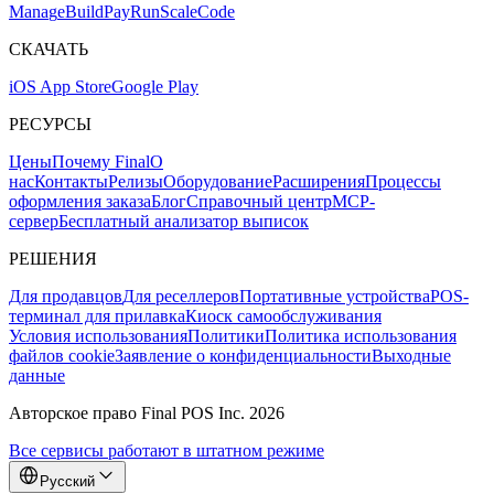
Mana
g
e
Buil
d
P
ay
R
un
S
c
ale
Co
d
e
СКАЧАТЬ
iOS App Store
Google Play
РЕСУРСЫ
Цены
Почему Final
О
нас
Контакты
Релизы
Оборудование
Расширения
Процессы
оформления заказа
Блог
Справочный центр
MCP-
сервер
Бесплатный анализатор выписок
РЕШЕНИЯ
Для продавцов
Для реселлеров
Портативные устройства
POS-
терминал для прилавка
Киоск самообслуживания
Условия использования
Политики
Политика использования
файлов cookie
Заявление о конфиденциальности
Выходные
данные
Авторское право Final POS Inc. 2026
Все сервисы работают в штатном режиме
Русский