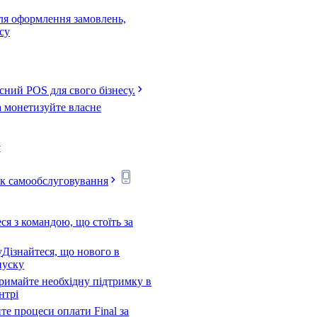
для оформлення замовлень,
есу
сний POS для свого бізнесу.
а монетизуйте власне
я
ск самообслуговування
я з командою, що стоїть за
у
Дізнайтеся, що нового в
пуску
римайте необхідну підтримку в
нтрі
е процеси оплати Final за