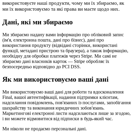
використовуєте наші продукти, чому ми їх збираємо, як
Scale
Distribute your POS creations
Code
Add
ми їх використовуємо та які права ви маєте щодо них.
custom capabilities
Flows
Hardware
Pricing
Дані, які ми збираємо
Solutions
Ми збираємо надану вами інформацію про обліковий запис
(ім'я, електронна пошта, дані про бізнес), дані про
Для продавців
Build a custom POS for your business
Для
використання продукту (відвідані сторінки, використані
реселерів
Launch and monetize a branded POS
функції, метадані пристрою та браузера), а також інформацію,
необхідну для обробки платежів через Stripe. Ми самі не
Use Cases
збираємо дані власників карток — Stripe обробляє їх
безпосередньо відповідно до PCI DSS.
POS на прилавку
Front-of-house checkout
Кіоск
Як ми використовуємо ваші дані
самообслуговування
Self-service flows
Мобільний
термінал
Checkout anywhere on the floor
Ми використовуємо ваші дані для роботи та вдосконалення
Final, вашої автентифікації, надання підтримки клієнтам,
Resources
надсилання повідомлень, пов'язаних із послугами, запобігання
шахрайству та виконання юридичних зобов'язань.
Про Final
Get to know the team behind Final
Примітки до
Маркетингові електронні листи надсилаються лише за згодою,
випуску
What's new in our latest release
Довідковий центр
і ви можете відмовитися від підписки в будь-який час.
MCP-сервер
Ми ніколи не продаємо персональні дані.