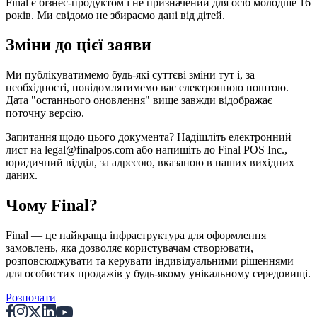
Final є бізнес-продуктом і не призначений для осіб молодше 16
років. Ми свідомо не збираємо дані від дітей.
Зміни до цієї заяви
Ми публікуватимемо будь-які суттєві зміни тут і, за
необхідності, повідомлятимемо вас електронною поштою.
Дата "останнього оновлення" вище завжди відображає
поточну версію.
Запитання щодо цього документа? Надішліть електронний
лист на legal@finalpos.com або напишіть до Final POS Inc.,
юридичний відділ, за адресою, вказаною в наших вихідних
даних.
Чому Final?
Final — це найкраща інфраструктура для оформлення
замовлень, яка дозволяє користувачам створювати,
розповсюджувати та керувати індивідуальними рішеннями
для особистих продажів у будь-якому унікальному середовищі.
Розпочати