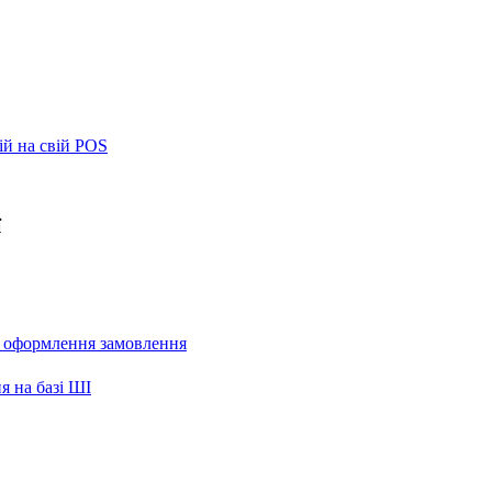
ій на свій POS
ї
и оформлення замовлення
я на базі ШІ