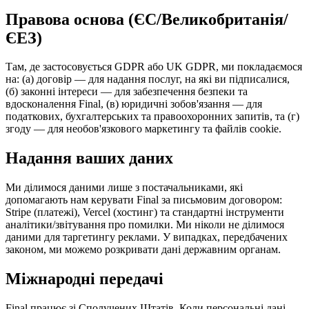
Правова основа (ЄС/Великобританія/
ЄЕЗ)
Там, де застосовується GDPR або UK GDPR, ми покладаємося
на: (а) договір — для надання послуг, на які ви підписалися,
(б) законні інтереси — для забезпечення безпеки та
вдосконалення Final, (в) юридичні зобов'язання — для
податкових, бухгалтерських та правоохоронних запитів, та (г)
згоду — для необов'язкового маркетингу та файлів cookie.
Надання ваших даних
Ми ділимося даними лише з постачальниками, які
допомагають нам керувати Final за письмовим договором:
Stripe (платежі), Vercel (хостинг) та стандартні інструменти
аналітики/звітування про помилки. Ми ніколи не ділимося
даними для таргетингу реклами. У випадках, передбачених
законом, ми можемо розкривати дані державним органам.
Міжнародні передачі
Final працює зі Сполучених Штатів. Коли персональні дані