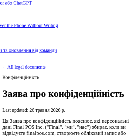
sor або ChatGPT
er the Phone Without Writing
ки та оновлення від команди
Product
←
All legal documents
Конфіденційність
Merchant Hub
Manage
Manage your business
Заява про конфіденційність
Pay
Fair & easy payments
Run
Make any device your POS
Last updated:
26 травня 2026 р.
Ця Заява про конфіденційність пояснює, які персональні
дані Final POS Inc. ("Final", "ми", "нас") збирає, коли ви
Organization Tools
Build
Create unique checkout flows
відвідуєте finalpos.com, створюєте обліковий запис або