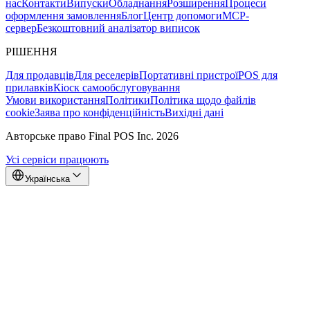
нас
Контакти
Випуски
Обладнання
Розширення
Процеси
оформлення замовлення
Блог
Центр допомоги
MCP-
сервер
Безкоштовний аналізатор виписок
РІШЕННЯ
Для продавців
Для реселерів
Портативні пристрої
POS для
прилавків
Кіоск самообслуговування
Умови використання
Політики
Політика щодо файлів
cookie
Заява про конфіденційність
Вихідні дані
Авторське право Final POS Inc. 2026
Усі сервіси працюють
Українська