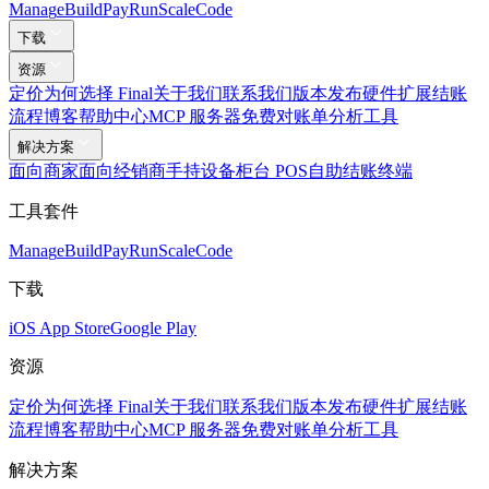
Mana
g
e
Buil
d
P
ay
R
un
S
c
ale
Co
d
e
下载
资源
定价
为何选择 Final
关于我们
联系我们
版本发布
硬件
扩展
结账
流程
博客
帮助中心
MCP 服务器
免费对账单分析工具
解决方案
面向商家
面向经销商
手持设备
柜台 POS
自助结账终端
工具套件
Mana
g
e
Buil
d
P
ay
R
un
S
c
ale
Co
d
e
下载
iOS App Store
Google Play
资源
定价
为何选择 Final
关于我们
联系我们
版本发布
硬件
扩展
结账
流程
博客
帮助中心
MCP 服务器
免费对账单分析工具
解决方案