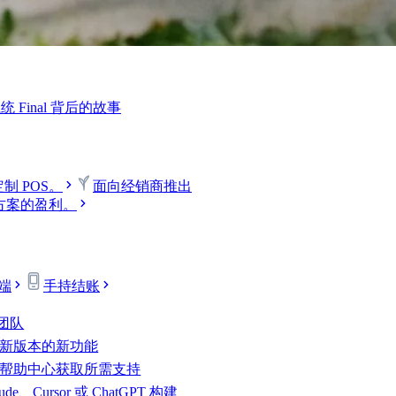
Final 背后的故事
制 POS。
面向经销商
推出
决方案的盈利。
端
手持结账
 团队
新版本的新功能
帮助中心获取所需支持
ude、Cursor 或 ChatGPT 构建