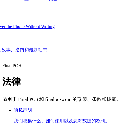
er the Phone Without Writing
团队的故事、指南和最新动态
Product
Final POS
法律
Merchant Hub
Manage
Manage your business
Pay
Fair & easy payments
Run
Make any device your POS
适用于 Final POS 和 finalpos.com 的政策、条款和披露。
隐私声明
Organization Tools
Build
Create unique checkout flows
我们收集什么、如何使用以及您对数据的权利。