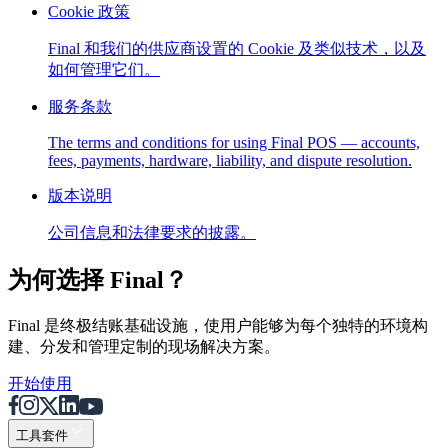
Cookie 政策
Scale
Distribute your POS creations
Code
Add
custom capabilities
Final 和我们的供应商设置的 Cookie 及类似技术，以及
Flows
Hardware
Pricing
如何管理它们。
Solutions
服务条款
面向商户
Build a custom POS for your business
面向经销
The terms and conditions for using Final POS — accounts,
fees, payments, hardware, liability, and dispute resolution.
商
Launch and monetize a branded POS
版本说明
Use Cases
公司信息和法律要求的披露。
柜台 POS
Front-of-house checkout
自助结账终端
Self-
service flows
手持结账
Checkout anywhere on the floor
为何选择 Final？
Resources
Final 是终极结账基础设施，使用户能够为每个独特的环境构
建、分发和管理定制的现场解决方案。
关于 Final
Get to know the team behind Final
发布说明
What's new in our latest release
帮助中心
MCP 服务器
开始使用
工具套件