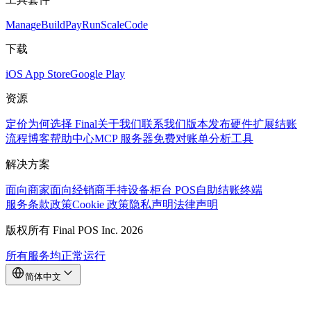
Mana
g
e
Buil
d
P
ay
R
un
S
c
ale
Co
d
e
下载
iOS App Store
Google Play
资源
定价
为何选择 Final
关于我们
联系我们
版本发布
硬件
扩展
结账
流程
博客
帮助中心
MCP 服务器
免费对账单分析工具
解决方案
面向商家
面向经销商
手持设备
柜台 POS
自助结账终端
服务条款
政策
Cookie 政策
隐私声明
法律声明
版权所有 Final POS Inc. 2026
所有服务均正常运行
简体中文