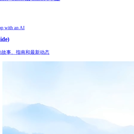
p with an AI
ide)
团队的故事、指南和最新动态
Product
Merchant Hub
Manage
Manage your business
Pay
Fair & easy payments
Run
Make any device your POS
Organization Tools
Build
Create unique checkout flows