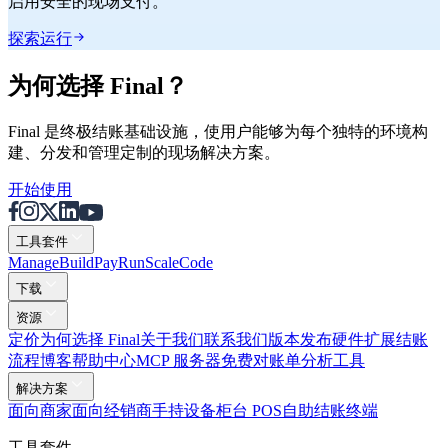
启用安全的现场支付。
探索运行
为何选择 Final？
Final 是终极结账基础设施，使用户能够为每个独特的环境构
建、分发和管理定制的现场解决方案。
开始使用
工具套件
Mana
g
e
Buil
d
P
ay
R
un
S
c
ale
Co
d
e
下载
资源
定价
为何选择 Final
关于我们
联系我们
版本发布
硬件
扩展
结账
流程
博客
帮助中心
MCP 服务器
免费对账单分析工具
解决方案
面向商家
面向经销商
手持设备
柜台 POS
自助结账终端
工具套件