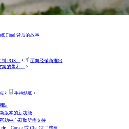
Final 背后的故事
制 POS。
面向经销商
推出
决方案的盈利。
端
手持结账
 团队
新版本的新功能
帮助中心获取所需支持
ude、Cursor 或 ChatGPT 构建