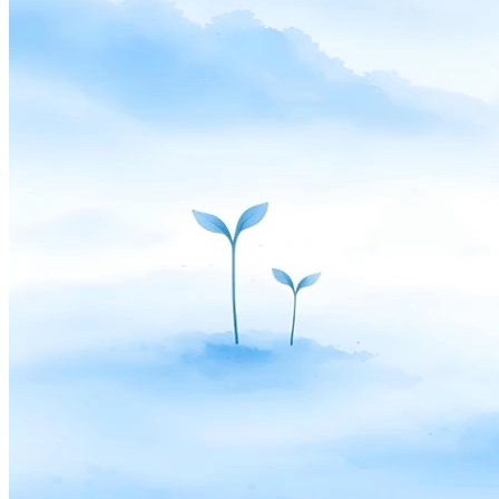
Scale
Distribute your POS creations
Code
Add
custom capabilities
Flows
Hardware
Pricing
Solutions
面向商户
Build a custom POS for your business
面向经销
商
Launch and monetize a branded POS
Use Cases
柜台 POS
Front-of-house checkout
自助结账终端
Self-
service flows
手持结账
Checkout anywhere on the floor
Resources
关于 Final
Get to know the team behind Final
发布说明
What's new in our latest release
帮助中心
MCP 服务器