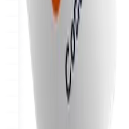
Why Final?
The story
যেকোনো ব্যবসার জন্য তৈরি একটি চেকআউট OS এর পেছনের গল্প
সাইন ইন করুন
শুরু করুন