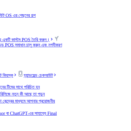
আউট OS এর পেছনের গল্প
্য একটি কাস্টম POS তৈরি করুন।
ান্ডেড POS সমাধান চালু করুন এবং নগদীকরণ
 কিয়স্ক
হ্যান্ডহেল্ড চেকআউট
নের টিমের সাথে পরিচিত হন
 রিলিজে নতুন কী আছে তা পড়ুন
 কেন্দ্রের মাধ্যমে আপনার প্রয়োজনীয়
or বা ChatGPT-এর সাহায্যে Final