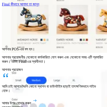
Final কীভাবে আলাদা তা জানুন
Why Final?
আপনার POS-এর বস হন।
The story
আপনার প্রয়োজনীয় যেকোনো কার্যকারিতা যোগ করুন এবং যেকোনো সময় এটি প্রসারিত
যেকোনো ব্যবসার জন্য তৈরি একটি চেকআউট OS এর পেছনের গল্প
করুন। এটাই Final-এর স্বাধীনতা।
সাইন ইন করুন
শুরু করুন
আপনার প্রয়োজন
আমি চাই আপডেটগুলি কোনো স্থাপন বা ডাউনটাইম ছাড়াই তাৎক্ষণিকভাবে লাইভ
হোক।
আমার উপর হোভার করুন