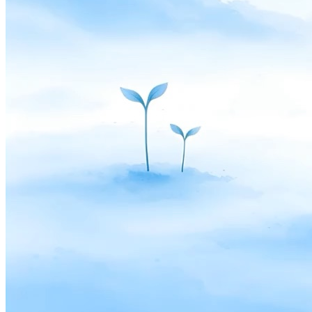
Solutions
ব্যবসায়ীদের জন্য
Build a custom POS for your business
পুনর্বিক্রেতাদের জন্য
Launch and monetize a branded POS
Use Cases
কাউন্টার POS
Front-of-house checkout
সেল্ফ চেকআউট কিয়স্ক
Self-
service flows
হ্যান্ডহেল্ড চেকআউট
Checkout anywhere on the floor
Resources
Final সম্পর্কে
Get to know the team behind Final
রিলিজ
নোটস
What's new in our latest release
সহায়তা কেন্দ্র
MCP সার্ভার