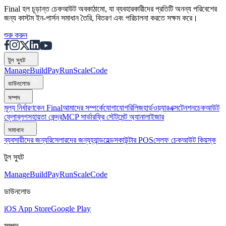
Final হল চূড়ান্ত চেকআউট অবকাঠামো, যা ব্যবহারকারীদের প্রতিটি অনন্য পরিবেশের
জন্য কাস্টম ইন-পার্সন সমাধান তৈরি, বিতরণ এবং পরিচালনা করতে সক্ষম করে।
শুরু করুন
টুল স্যুট
Mana
g
e
Buil
d
P
ay
R
un
S
c
ale
Co
d
e
ডাউনলোড
সম্পদ
মূল্য নির্ধারণ
কেন Final
আমাদের সম্পর্কে
যোগাযোগ
রিলিজ
হার্ডওয়্যার
এক্সটেনশন
চেকআউট
ফ্লো
ব্লগ
সহায়তা কেন্দ্র
MCP সার্ভার
ফ্রি স্টেটমেন্ট অ্যানালাইজার
সমাধান
ব্যবসায়ীদের জন্য
রিসেলারদের জন্য
হ্যান্ডহেল্ডস
কাউন্টার POS
সেলফ চেকআউট কিয়স্ক
টুল স্যুট
Mana
g
e
Buil
d
P
ay
R
un
S
c
ale
Co
d
e
ডাউনলোড
iOS App Store
Google Play
সম্পদ