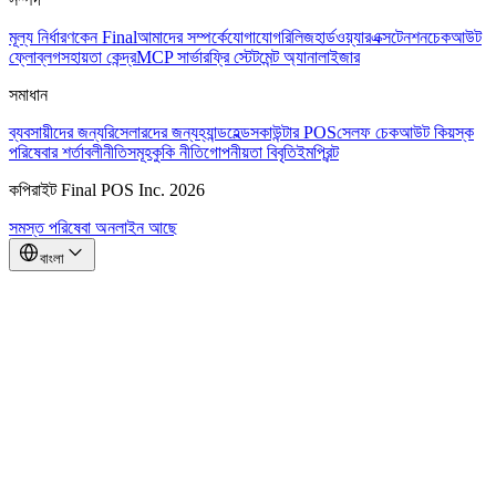
মূল্য নির্ধারণ
কেন Final
আমাদের সম্পর্কে
যোগাযোগ
রিলিজ
হার্ডওয়্যার
এক্সটেনশন
চেকআউট
ফ্লো
ব্লগ
সহায়তা কেন্দ্র
MCP সার্ভার
ফ্রি স্টেটমেন্ট অ্যানালাইজার
সমাধান
ব্যবসায়ীদের জন্য
রিসেলারদের জন্য
হ্যান্ডহেল্ডস
কাউন্টার POS
সেলফ চেকআউট কিয়স্ক
পরিষেবার শর্তাবলী
নীতিসমূহ
কুকি নীতি
গোপনীয়তা বিবৃতি
ইমপ্রিন্ট
কপিরাইট Final POS Inc. 2026
সমস্ত পরিষেবা অনলাইন আছে
বাংলা