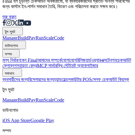
Final হল চূড়ান্ত চেকআউট অবকাঠামো, যা ব্যবহারকারীদের প্রতিটি অনন্য পরিবেশের
জন্য কাস্টম ইন-পার্সন সমাধান তৈরি, বিতরণ এবং পরিচালনা করতে সক্ষম করে।
শুরু করুন
টুল স্যুট
Mana
g
e
Buil
d
P
ay
R
un
S
c
ale
Co
d
e
ডাউনলোড
সম্পদ
মূল্য নির্ধারণ
কেন Final
আমাদের সম্পর্কে
যোগাযোগ
রিলিজ
হার্ডওয়্যার
এক্সটেনশন
চেকআউট
ফ্লো
ব্লগ
সহায়তা কেন্দ্র
MCP সার্ভার
ফ্রি স্টেটমেন্ট অ্যানালাইজার
সমাধান
ব্যবসায়ীদের জন্য
রিসেলারদের জন্য
হ্যান্ডহেল্ডস
কাউন্টার POS
সেলফ চেকআউট কিয়স্ক
টুল স্যুট
Mana
g
e
Buil
d
P
ay
R
un
S
c
ale
Co
d
e
ডাউনলোড
iOS App Store
Google Play
সম্পদ