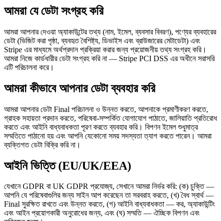
Flows
Hardware
Pricing
আমরা যে ডেটা সংগ্রহ করি
Solutions
আমরা আপনার দেওয়া অ্যাকাউন্টের তথ্য (নাম, ইমেল, ব্যবসার বিবরণ), পণ্যের ব্যবহারের
ডেটা (ভিজিট করা পৃষ্ঠা, ব্যবহৃত বৈশিষ্ট্য, ডিভাইস এবং ব্রাউজারের মেটাডেটা) এবং
ব্যবসায়ীদের জন্য
Build a custom POS for your business
Stripe এর মাধ্যমে অর্থপ্রদান প্রক্রিয়া করার জন্য প্রয়োজনীয় তথ্য সংগ্রহ করি।
পুনর্বিক্রেতাদের জন্য
Launch and monetize a branded POS
আমরা নিজে কার্ডধারীর ডেটা সংগ্রহ করি না — Stripe PCI DSS এর অধীনে সরাসরি
এটি পরিচালনা করে।
Use Cases
আমরা কীভাবে আপনার ডেটা ব্যবহার করি
কাউন্টার POS
Front-of-house checkout
সেল্ফ চেকআউট কিয়স্ক
Self-
service flows
হ্যান্ডহেল্ড চেকআউট
Checkout anywhere on the floor
আমরা আপনার ডেটা Final পরিচালনা ও উন্নত করতে, আপনাকে প্রমাণীকরণ করতে,
গ্রাহক সহায়তা প্রদান করতে, পরিষেবা-সম্পর্কিত যোগাযোগ পাঠাতে, জালিয়াতি প্রতিরোধ
করতে এবং আইনি বাধ্যবাধকতা পূরণ করতে ব্যবহার করি। বিপণন ইমেল শুধুমাত্র
সম্মতিতে পাঠানো হয় এবং আপনি যেকোনো সময় সদস্যতা ত্যাগ করতে পারেন। আমরা
Resources
ব্যক্তিগত ডেটা বিক্রি করি না।
Final সম্পর্কে
Get to know the team behind Final
রিলিজ
আইনি ভিত্তি (EU/UK/EEA)
নোটস
What's new in our latest release
সহায়তা কেন্দ্র
MCP সার্ভার
যেখানে GDPR বা UK GDPR প্রযোজ্য, সেখানে আমরা নির্ভর করি: (ক) চুক্তি —
আপনি যে পরিষেবাগুলির জন্য সাইন আপ করেছেন তা সরবরাহ করতে, (খ) বৈধ স্বার্থ —
Final সুরক্ষিত রাখতে এবং উন্নত করতে, (গ) আইনি বাধ্যবাধকতা — কর, অ্যাকাউন্টিং
এবং আইন প্রয়োগকারী অনুরোধের জন্য, এবং (ঘ) সম্মতি — ঐচ্ছিক বিপণন এবং