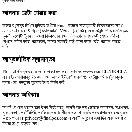
কুকিজের জন্য।
আপনার ডেটা শেয়ার করা
আমরা শুধুমাত্র লিখিত চুক্তির অধীনে Final চালাতে সাহায্যকারী বিক্রেতাদের সাথে
ডেটা শেয়ার করি: Stripe (অর্থপ্রদান), Vercel (হোস্টিং), এবং স্ট্যান্ডার্ড অ্যানালিটিক্স/
ত্রুটি-রিপোর্টিং টুলস। আমরা বিজ্ঞাপনের লক্ষ্য নির্ধারণের জন্য ডেটা শেয়ার করি না।
যেখানে আইন দ্বারা প্রয়োজন, আমরা সরকারি কর্তৃপক্ষের কাছে ডেটা প্রকাশ করতে
পারি।
আন্তর্জাতিক স্থানান্তর
Final মার্কিন যুক্তরাষ্ট্র থেকে পরিচালিত হয়। যখন ব্যক্তিগত ডেটা EU/UK/EEA
এর বাইরে স্থানান্তরিত হয়, তখন আমরা ইউরোপীয় কমিশনের স্ট্যান্ডার্ড কনট্রাকচুয়াল
ক্লজ এবং সমতুল্য সুরক্ষার উপর নির্ভর করি।
আপনার অধিকার
আপনি যেখানে থাকেন তার উপর নির্ভর করে, আপনি আপনার ডেটাতে অ্যাক্সেস, সংশোধন,
মুছে ফেলা, পোর্টেবিলিটি, প্রক্রিয়াকরণের সীমাবদ্ধতা বা সম্মতি প্রত্যাহার করার অনুরোধ
করতে পারেন। privacy@finalpos.com এ একটি অনুরোধ জমা দিন এবং আমরা ৩০
দিনের মধ্যে উত্তর দেব।