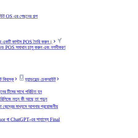
আউট OS এর পেছনের গল্প
্য একটি কাস্টম POS তৈরি করুন।
ান্ডেড POS সমাধান চালু করুন এবং নগদীকরণ
 কিয়স্ক
হ্যান্ডহেল্ড চেকআউট
নের টিমের সাথে পরিচিত হন
 রিলিজে নতুন কী আছে তা পড়ুন
 কেন্দ্রের মাধ্যমে আপনার প্রয়োজনীয়
or বা ChatGPT-এর সাহায্যে Final