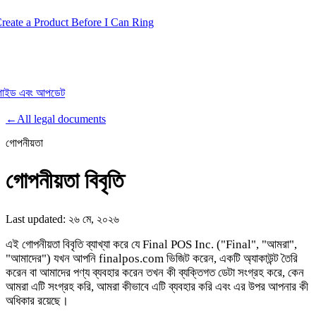
te a Product Before I Can Ring
, গাইড এবং আপডেট
Product
←
All legal documents
গোপনীয়তা
Merchant Hub
Manage
Manage your business
গোপনীয়তা বিবৃতি
Pay
Fair & easy payments
Run
Make any device your POS
Last updated:
২৬ মে, ২০২৬
এই গোপনীয়তা বিবৃতি ব্যাখ্যা করে যে Final POS Inc. ("Final", "আমরা",
"আমাদের") যখন আপনি finalpos.com ভিজিট করেন, একটি অ্যাকাউন্ট তৈরি
Organization Tools
Build
Create unique checkout flows
করেন বা আমাদের পণ্য ব্যবহার করেন তখন কী ব্যক্তিগত ডেটা সংগ্রহ করে, কেন
আমরা এটি সংগ্রহ করি, আমরা কীভাবে এটি ব্যবহার করি এবং এর উপর আপনার কী
Scale
Distribute your POS creations
Code
Add
অধিকার রয়েছে।
custom capabilities