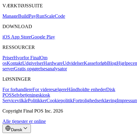
VÆRKTØJSSUITE
Mana
g
e
Buil
d
P
ay
R
un
S
c
ale
Co
d
e
DOWNLOAD
iOS App Store
Google Play
RESSOURCER
Priser
Hvorfor Final
Om
os
Kontakt
Udgivelser
Hardware
Udvidelser
Kasseforløb
Blog
Hjælpecen
server
Gratis opgørelsesanalysator
LØSNINGER
For forhandlere
For videresælgere
Håndholdte enheder
Disk
POS
Selvbetjeningskiosk
Servicevilkår
Politikker
Cookiepolitik
Fortrolighedserklæring
Impressu
Copyright Final POS Inc. 2026
Alle tjenester er online
Dansk