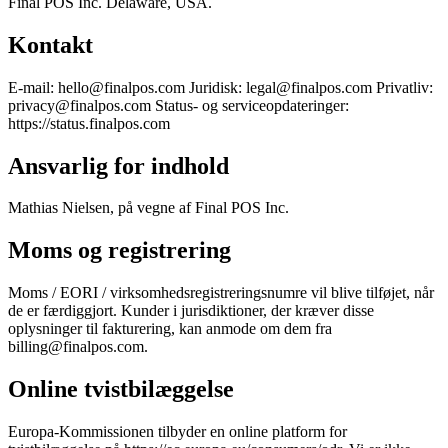
Final POS Inc. Delaware, USA.
Flows
Hardware
Pricing
Kontakt
Solutions
E-mail: hello@finalpos.com Juridisk: legal@finalpos.com Privatliv:
Til forhandlere
Build a custom POS for your business
Til
privacy@finalpos.com Status- og serviceopdateringer:
videresælgere
Launch and monetize a branded POS
https://status.finalpos.com
Use Cases
Ansvarlig for indhold
Disk-POS
Front-of-house checkout
Selvbetjeningskiosk
Self-
Mathias Nielsen, på vegne af Final POS Inc.
service flows
Håndholdt kasse
Checkout anywhere on the floor
Moms og registrering
Resources
Moms / EORI / virksomhedsregistreringsnumre vil blive tilføjet, når
de er færdiggjort. Kunder i jurisdiktioner, der kræver disse
Om Final
Get to know the team behind Final
oplysninger til fakturering, kan anmode om dem fra
Udgivelsesnoter
What's new in our latest release
Hjælpecenter
billing@finalpos.com.
MCP-server
Online tvistbilæggelse
Europa-Kommissionen tilbyder en online platform for