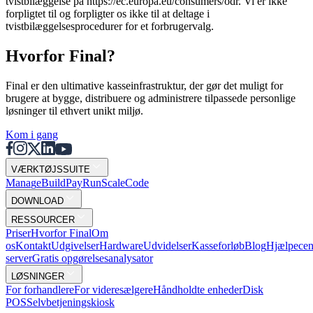
tvistbilæggelse på https://ec.europa.eu/consumers/odr. Vi er ikke
forpligtet til og forpligter os ikke til at deltage i
tvistbilæggelsesprocedurer for et forbrugervalg.
Hvorfor Final?
Final er den ultimative kasseinfrastruktur, der gør det muligt for
brugere at bygge, distribuere og administrere tilpassede personlige
løsninger til ethvert unikt miljø.
Kom i gang
VÆRKTØJSSUITE
Mana
g
e
Buil
d
P
ay
R
un
S
c
ale
Co
d
e
DOWNLOAD
RESSOURCER
Priser
Hvorfor Final
Om
os
Kontakt
Udgivelser
Hardware
Udvidelser
Kasseforløb
Blog
Hjælpecen
server
Gratis opgørelsesanalysator
LØSNINGER
For forhandlere
For videresælgere
Håndholdte enheder
Disk
POS
Selvbetjeningskiosk