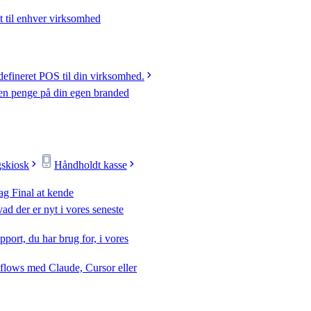
t til enhver virksomhed
efineret POS til din virksomhed.
jen penge på din egen branded
gskiosk
Håndholdt kasse
ag Final at kende
ad der er nyt i vores seneste
pport, du har brug for, i vores
flows med Claude, Cursor eller