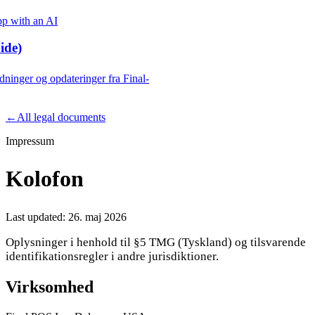
p with an AI
ide)
edninger og opdateringer fra Final-
Product
←
All legal documents
Impressum
Merchant Hub
Manage
Manage your business
Kolofon
Pay
Fair & easy payments
Run
Make any device your POS
Last updated:
26. maj 2026
Oplysninger i henhold til §5 TMG (Tyskland) og tilsvarende
identifikationsregler i andre jurisdiktioner.
Organization Tools
Build
Create unique checkout flows
Virksomhed
Scale
Distribute your POS creations
Code
Add
custom capabilities