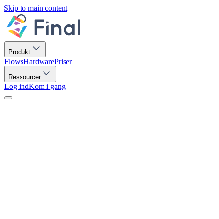
Skip to main content
Produkt
Flows
Hardware
Priser
Ressourcer
Log ind
Kom i gang