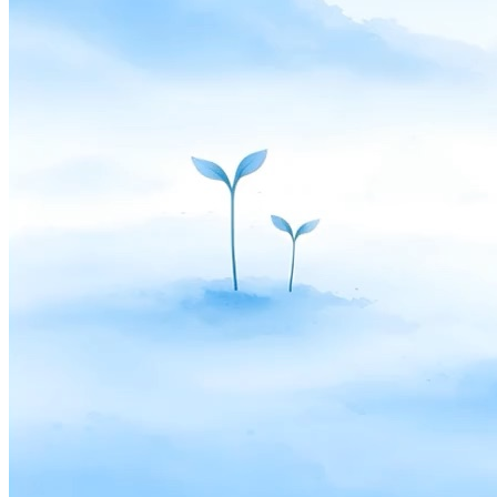
Flows
Hardware
Pricing
Solutions
Til forhandlere
Build a custom POS for your business
Til
videresælgere
Launch and monetize a branded POS
Use Cases
Disk-POS
Front-of-house checkout
Selvbetjeningskiosk
Self-
service flows
Håndholdt kasse
Checkout anywhere on the floor
Resources
Om Final
Get to know the team behind Final
Udgivelsesnoter
What's new in our latest release
Hjælpecenter
MCP-server