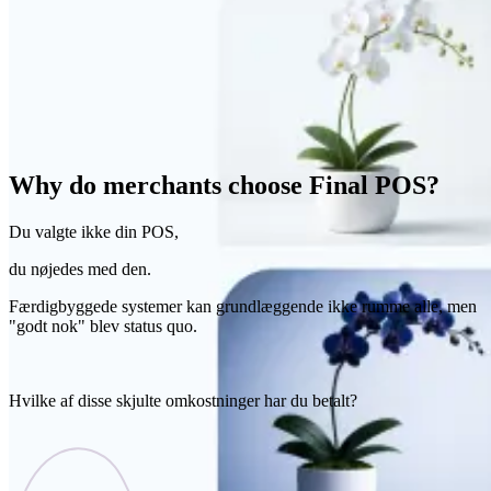
Why do merchants choose Final POS?
Du valgte ikke din POS,
du nøjedes med den.
Færdigbyggede systemer kan grundlæggende ikke rumme alle, men
"godt nok" blev status quo.
Hvilke af disse skjulte omkostninger har du betalt?