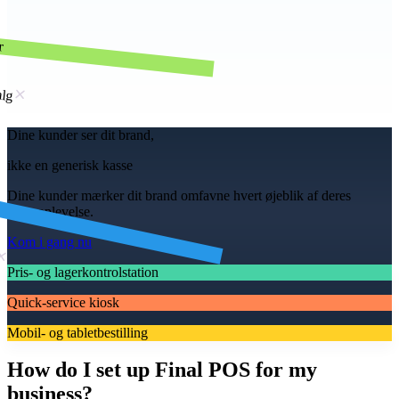
r
alg
Dine kunder ser dit brand,
ikke en generisk kasse
Dine kunder mærker dit brand omfavne hvert øjeblik af deres
kasseoplevelse.
Kom i gang nu
Pris- og lagerkontrolstation
Quick-service kiosk
Mobil- og tabletbestilling
How do I set up Final POS for my
business?