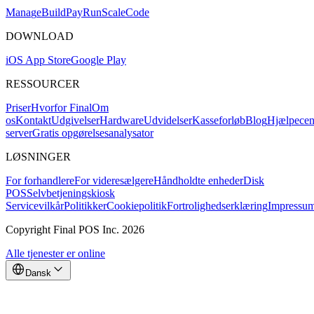
Mana
g
e
Buil
d
P
ay
R
un
S
c
ale
Co
d
e
DOWNLOAD
iOS App Store
Google Play
RESSOURCER
Priser
Hvorfor Final
Om
os
Kontakt
Udgivelser
Hardware
Udvidelser
Kasseforløb
Blog
Hjælpecen
server
Gratis opgørelsesanalysator
LØSNINGER
For forhandlere
For videresælgere
Håndholdte enheder
Disk
POS
Selvbetjeningskiosk
Servicevilkår
Politikker
Cookiepolitik
Fortrolighedserklæring
Impressu
Copyright Final POS Inc. 2026
Alle tjenester er online
Dansk