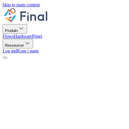
Skip to main content
Produkt
Flows
Hardware
Priser
Ressourcer
Log ind
Kom i gang