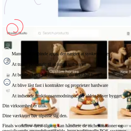
Manuelt at forbinde apps, der nægter at synkronisere
At træne personale til at omgå softwaren
At betale ekstra for funktioner, du ikke har brug for
At blive låst fast i kontrakter og proprietær hardware
At indsende funktionsanmodninger, der aldrig bliver bygget
Din virksomhed er unik.
Dine værktøjer bør tilpasse sig den.
Finals workflow-først-tilgang kan håndtere de nichesituationer og
specialiserede anvendelsestilfælde, hvor traditionelle POS-systemer