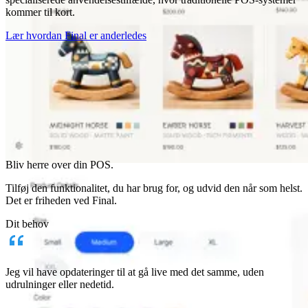
kommer til kort.
Lær hvordan Final er anderledes
Hvorfor Final?
The story
Bliv herre over din POS.
Historien bag et kasse-OS bygget til enhver virksomhed
Tilføj den funktionalitet, du har brug for, og udvid den når som helst.
Det er friheden ved Final.
Log ind
Kom i gang
Dit behov
Jeg vil have opdateringer til at gå live med det samme, uden
udrulninger eller nedetid.