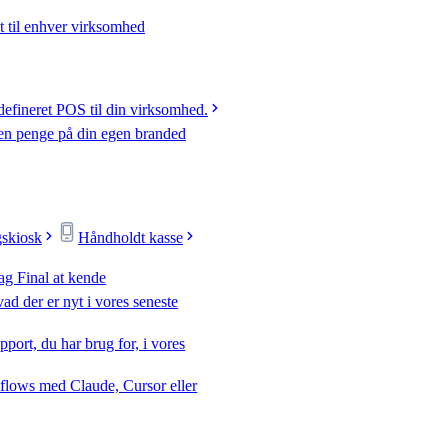
t til enhver virksomhed
efineret POS til din virksomhed.
jen penge på din egen branded
gskiosk
Håndholdt kasse
ag Final at kende
ad der er nyt i vores seneste
pport, du har brug for, i vores
flows med Claude, Cursor eller