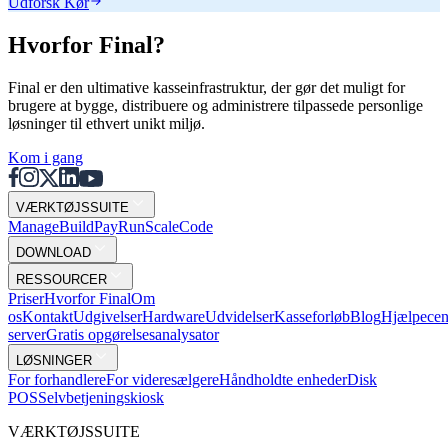
Udforsk Kør
Hvorfor Final?
Final er den ultimative kasseinfrastruktur, der gør det muligt for
brugere at bygge, distribuere og administrere tilpassede personlige
løsninger til ethvert unikt miljø.
Kom i gang
VÆRKTØJSSUITE
Mana
g
e
Buil
d
P
ay
R
un
S
c
ale
Co
d
e
DOWNLOAD
RESSOURCER
Priser
Hvorfor Final
Om
os
Kontakt
Udgivelser
Hardware
Udvidelser
Kasseforløb
Blog
Hjælpecen
server
Gratis opgørelsesanalysator
LØSNINGER
For forhandlere
For videresælgere
Håndholdte enheder
Disk
POS
Selvbetjeningskiosk
VÆRKTØJSSUITE