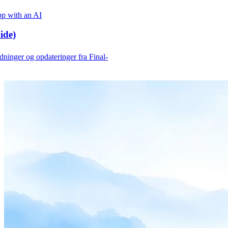
p with an AI
ide)
edninger og opdateringer fra Final-
Product
Merchant Hub
Manage
Manage your business
Pay
Fair & easy payments
Run
Make any device your POS
Organization Tools
Build
Create unique checkout flows
Scale
Distribute your POS creations
Code
Add
custom capabilities