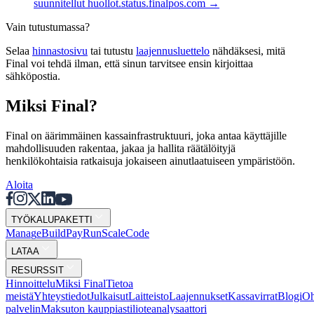
suunnitellut huollot.
status.finalpos.com
→
Vain tutustumassa?
Selaa
hinnastosivu
tai tutustu
laajennusluettelo
nähdäksesi, mitä
Final voi tehdä ilman, että sinun tarvitsee ensin kirjoittaa
sähköpostia.
Miksi Final?
Final on äärimmäinen kassainfrastruktuuri, joka antaa käyttäjille
mahdollisuuden rakentaa, jakaa ja hallita räätälöityjä
henkilökohtaisia ratkaisuja jokaiseen ainutlaatuiseen ympäristöön.
Aloita
TYÖKALUPAKETTI
Mana
g
e
Buil
d
P
ay
R
un
S
c
ale
Co
d
e
LATAA
RESURSSIT
Hinnoittelu
Miksi Final
Tietoa
meistä
Yhteystiedot
Julkaisut
Laitteisto
Laajennukset
Kassavirrat
Blogi
Oh
palvelin
Maksuton kauppiastilioteanalysaattori