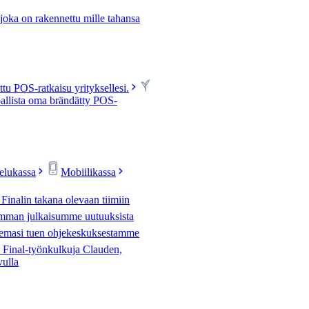
 joka on rakennettu mille tahansa
u POS-ratkaisu yrityksellesi.
allista oma brändätty POS-
velukassa
Mobiilikassa
 Finalin takana olevaan tiimiin
mman julkaisumme uutuuksista
tsemasi tuen ohjekeskuksestamme
Final-työnkulkuja Clauden,
vulla