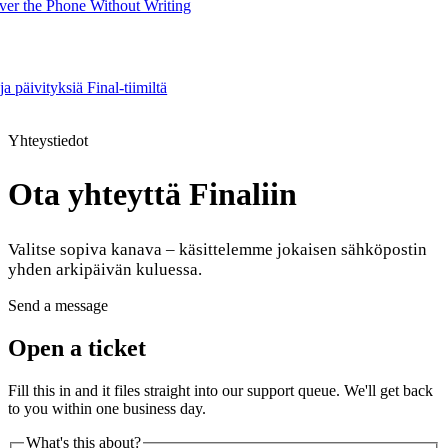
er the Phone Without Writing
ja päivityksiä Final-tiimiltä
Product
Yhteystiedot
Ota yhteyttä Finaliin
Merchant Hub
Manage
Manage your business
Valitse sopiva kanava – käsittelemme jokaisen sähköpostin
Pay
Fair & easy payments
Run
Make any device your POS
yhden arkipäivän kuluessa.
Send a message
Organization Tools
Build
Create unique checkout flows
Open a ticket
Scale
Distribute your POS creations
Code
Add
Fill this in and it files straight into our support queue. We'll get back
custom capabilities
to you within one business day.
Flows
Hardware
Pricing
What's this about?