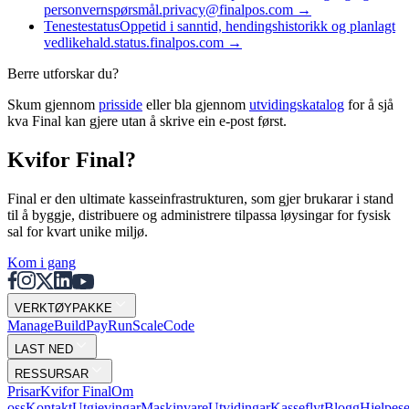
personvernspørsmål.
privacy@finalpos.com
→
Tenestestatus
Oppetid i sanntid, hendingshistorikk og planlagt
vedlikehald.
status.finalpos.com
→
Berre utforskar du?
Skum gjennom
prisside
eller bla gjennom
utvidingskatalog
for å sjå
kva Final kan gjere utan å skrive ein e-post først.
Kvifor Final?
Final er den ultimate kasseinfrastrukturen, som gjer brukarar i stand
til å byggje, distribuere og administrere tilpassa løysingar for fysisk
sal for kvart unike miljø.
Kom i gang
VERKTØYPAKKE
Mana
g
e
Buil
d
P
ay
R
un
S
c
ale
Co
d
e
LAST NED
RESSURSAR
Prisar
Kvifor Final
Om
oss
Kontakt
Utgjevingar
Maskinvare
Utvidingar
Kasseflyt
Blogg
Hjelpese