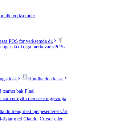
or alle verksemder
passa POS for verksemda di.
pengar på di eiga merkevare-POS-
ingskiosk
Handhalden kasse
d teamet bak Final
 som er nytt i den siste utgjevinga
tta du treng med hjelpesenteret vårt
-flytar med Claude, Cursor eller