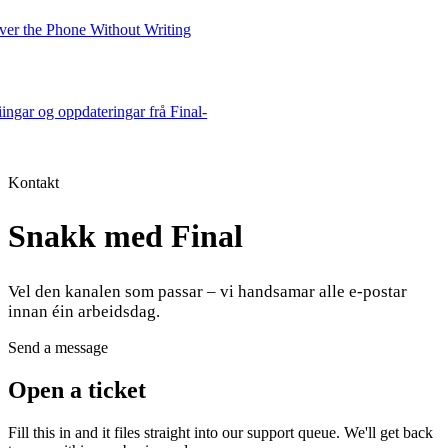
er the Phone Without Writing
eiingar og oppdateringar frå Final-
Product
Kontakt
Snakk med Final
Merchant Hub
Manage
Manage your business
Vel den kanalen som passar – vi handsamar alle e-postar
Pay
Fair & easy payments
Run
Make any device your POS
innan éin arbeidsdag.
Send a message
Organization Tools
Build
Create unique checkout flows
Open a ticket
Scale
Distribute your POS creations
Code
Add
Fill this in and it files straight into our support queue. We'll get back
custom capabilities