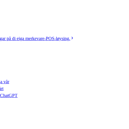
gar på di eiga merkevare-POS-løysing.
ga vår
rt
er ChatGPT