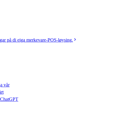
gar på di eiga merkevare-POS-løysing.
ga vår
rt
er ChatGPT