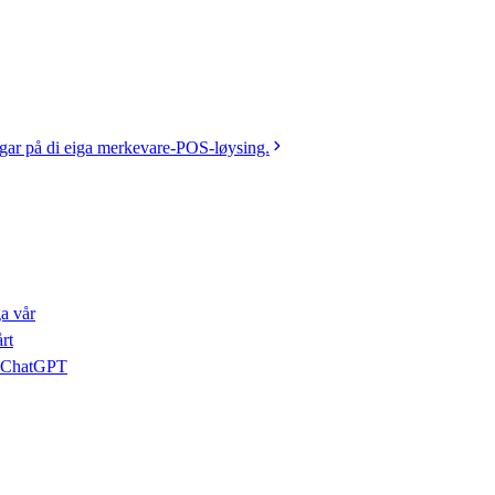
gar på di eiga merkevare-POS-løysing.
ga vår
rt
er ChatGPT