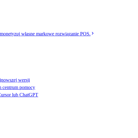
monetyzuj własne markowe rozwiązanie POS.
jnowszej wersji
ym centrum pomocy
Cursor lub ChatGPT