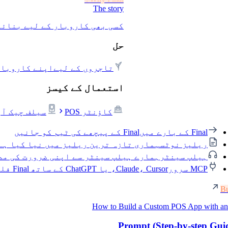
The story
کسی بھی کاروبار کے لیے بنائے گئے چیک آؤٹ S
حل
تاجروں کے لیے
اپنے کاروبار کے ل
استعمال کے کیسز
کاؤنٹر POS
سیلف چیک آؤ
Final کے بارے میں
Final کے پیچھے کی ٹیم کو جانیں
ریلیز نوٹس
ہماری تازہ ترین ریلیز میں نیا کیا ہے
ہیلپ سینٹر
ہمارے ہیلپ سینٹر سے اپنی ضرورت کی مد
MCP سرور
Claude، Cursor، یا ChatGPT کے ساتھ Final فلوز بنائیں
Bu
How to Build a Custom POS App with an
Prompt (Step-by-step Gui