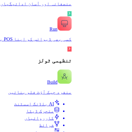
منصفانہ اور آسان ادائیگیاں
R
un
کسی بھی ڈیوائس کو اپنا POS بنائیں
تنظیمی ٹولز
Buil
d
منفرد چیک آؤٹ فلو بنائیں
AI بلڈنگ اسسٹنٹ
متحرک ڈیٹا
کارروائیاں
شرائط