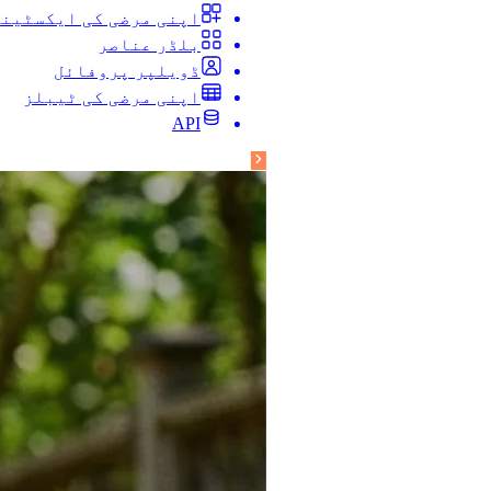
اپنی مرضی کی ایکسٹین
بلڈر عناصر
ڈویلپر پروفائل
اپنی مرضی کی ٹیبلز
API