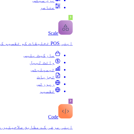
پری سیٹس
عناصر
S
c
ale
اپنی POS تخلیقات کو تقسیم کریں
مارکیٹ پلیس
وائٹ لیبل
ٹیمپلیٹس
تجزیات
رپورٹس
تقسیم
Co
d
e
اپنی مرضی کے مطابق صلاحیتیں 