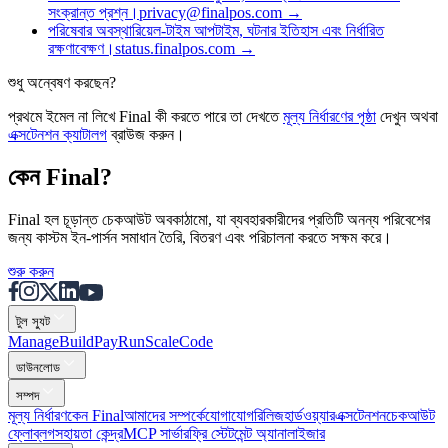
সংক্রান্ত প্রশ্ন।
privacy@finalpos.com
→
পরিষেবার অবস্থা
রিয়েল-টাইম আপটাইম, ঘটনার ইতিহাস এবং নির্ধারিত
রক্ষণাবেক্ষণ।
status.finalpos.com
→
শুধু অন্বেষণ করছেন?
প্রথমে ইমেল না লিখে Final কী করতে পারে তা দেখতে
মূল্য নির্ধারণের পৃষ্ঠা
দেখুন অথবা
এক্সটেনশন ক্যাটালগ
ব্রাউজ করুন।
কেন Final?
Final হল চূড়ান্ত চেকআউট অবকাঠামো, যা ব্যবহারকারীদের প্রতিটি অনন্য পরিবেশের
জন্য কাস্টম ইন-পার্সন সমাধান তৈরি, বিতরণ এবং পরিচালনা করতে সক্ষম করে।
শুরু করুন
টুল স্যুট
Mana
g
e
Buil
d
P
ay
R
un
S
c
ale
Co
d
e
ডাউনলোড
সম্পদ
মূল্য নির্ধারণ
কেন Final
আমাদের সম্পর্কে
যোগাযোগ
রিলিজ
হার্ডওয়্যার
এক্সটেনশন
চেকআউট
ফ্লো
ব্লগ
সহায়তা কেন্দ্র
MCP সার্ভার
ফ্রি স্টেটমেন্ট অ্যানালাইজার