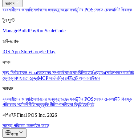
সমাধান
ব্যবসায়ীদের জন্য
রিসেলারদের জন্য
হ্যান্ডহেল্ডস
কাউন্টার POS
সেলফ চেকআউট কিয়স্ক
টুল স্যুট
Mana
g
e
Buil
d
P
ay
R
un
S
c
ale
Co
d
e
ডাউনলোড
iOS App Store
Google Play
সম্পদ
মূল্য নির্ধারণ
কেন Final
আমাদের সম্পর্কে
যোগাযোগ
রিলিজ
হার্ডওয়্যার
এক্সটেনশন
চেকআউট
ফ্লো
ব্লগ
সহায়তা কেন্দ্র
MCP সার্ভার
ফ্রি স্টেটমেন্ট অ্যানালাইজার
সমাধান
ব্যবসায়ীদের জন্য
রিসেলারদের জন্য
হ্যান্ডহেল্ডস
কাউন্টার POS
সেলফ চেকআউট কিয়স্ক
পরিষেবার শর্তাবলী
নীতিসমূহ
কুকি নীতি
গোপনীয়তা বিবৃতি
ইমপ্রিন্ট
কপিরাইট Final POS Inc. 2026
সমস্ত পরিষেবা অনলাইন আছে
বাংলা