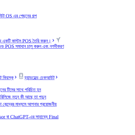
আউট OS এর পেছনের গল্প
্য একটি কাস্টম POS তৈরি করুন।
ান্ডেড POS সমাধান চালু করুন এবং নগদীকরণ
 কিয়স্ক
হ্যান্ডহেল্ড চেকআউট
নের টিমের সাথে পরিচিত হন
 রিলিজে নতুন কী আছে তা পড়ুন
 কেন্দ্রের মাধ্যমে আপনার প্রয়োজনীয়
or বা ChatGPT-এর সাহায্যে Final