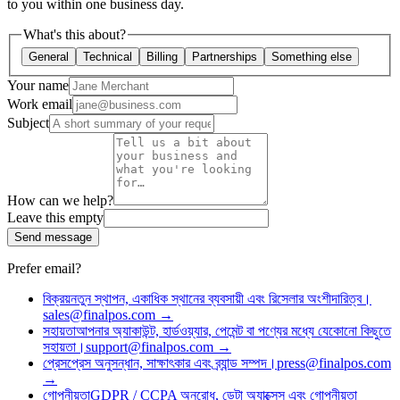
to you within one business day.
Flows
Hardware
Pricing
What's this about?
Solutions
General
Technical
Billing
Partnerships
Something else
Your name
ব্যবসায়ীদের জন্য
Build a custom POS for your business
পুনর্বিক্রেতাদের জন্য
Launch and monetize a branded POS
Work email
Subject
Use Cases
কাউন্টার POS
Front-of-house checkout
সেল্ফ চেকআউট কিয়স্ক
Self-
service flows
হ্যান্ডহেল্ড চেকআউট
Checkout anywhere on the floor
How can we help?
Leave this empty
Send message
Resources
Prefer email?
Final সম্পর্কে
Get to know the team behind Final
রিলিজ
বিক্রয়
নতুন স্থাপন, একাধিক স্থানের ব্যবসায়ী এবং রিসেলার অংশীদারিত্ব।
নোটস
What's new in our latest release
সহায়তা কেন্দ্র
MCP সার্ভার
sales@finalpos.com
→
সহায়তা
আপনার অ্যাকাউন্ট, হার্ডওয়্যার, পেমেন্ট বা পণ্যের মধ্যে যেকোনো কিছুতে
সহায়তা।
support@finalpos.com
→
প্রেস
প্রেস অনুসন্ধান, সাক্ষাৎকার এবং ব্র্যান্ড সম্পদ।
press@finalpos.com
→
গোপনীয়তা
GDPR / CCPA অনুরোধ, ডেটা অ্যাক্সেস এবং গোপনীয়তা