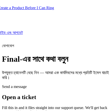
te a Product Before I Can Ring
, গাইড এবং আপডেট
Product
যোগাযোগ
Final-এর সাথে কথা বলুন
Merchant Hub
Manage
Manage your business
উপযুক্ত চ্যানেলটি বেছে নিন — আমরা এক কার্যদিবসের মধ্যে প্রতিটি ইমেল যাচাই
Pay
Fair & easy payments
Run
Make any device your POS
করি।
Send a message
Organization Tools
Build
Create unique checkout flows
Open a ticket
Scale
Distribute your POS creations
Code
Add
Fill this in and it files straight into our support queue. We'll get back
custom capabilities