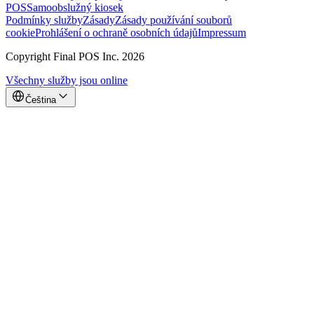
POS
Samoobslužný kiosek
Podmínky služby
Zásady
Zásady používání souborů
cookie
Prohlášení o ochraně osobních údajů
Impressum
Copyright Final POS Inc. 2026
Všechny služby jsou online
Čeština