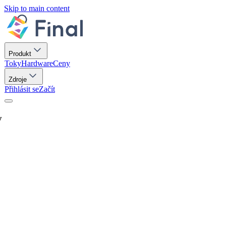
Skip to main content
Produkt
Toky
Hardware
Ceny
Zdroje
Přihlásit se
Začít
y