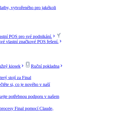
latby, vytvořeného pro jakékoli
lastní POS pro své podnikání.
své vlastní značkové POS řešení.
žný kiosek
Ruční pokladna
terý stojí za Final
čtěte si, co je nového v naší
kejte potřebnou podporu v našem
 procesy Final pomocí Claude,