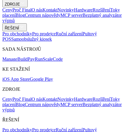
ZDROJE
Ceny
Proč Final
O nás
Kontakt
Novinky
Hardware
Rozšíření
Toky
placení
Blog
Centrum nápovědy
MCP server
Bezplatný analyzátor
výpisů
ŘEŠENÍ
Pro obchodníky
Pro prodejce
Ruční zařízení
Pultový
POS
Samoobslužný kiosek
SADA NÁSTROJŮ
Mana
g
e
Buil
d
P
ay
R
un
S
c
ale
Co
d
e
KE STAŽENÍ
iOS App Store
Google Play
ZDROJE
Ceny
Proč Final
O nás
Kontakt
Novinky
Hardware
Rozšíření
Toky
placení
Blog
Centrum nápovědy
MCP server
Bezplatný analyzátor
výpisů
ŘEŠENÍ
Pro obchodníky
Pro prodejce
Ruční zařízení
Pultový