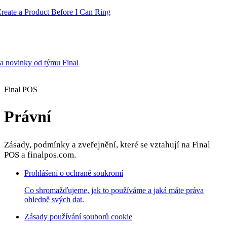
te a Product Before I Can Ring
 a novinky od týmu Final
Product
Final POS
Právní
Merchant Hub
Manage
Manage your business
Zásady, podmínky a zveřejnění, které se vztahují na Final
Pay
Fair & easy payments
Run
Make any device your POS
POS a finalpos.com.
Prohlášení o ochraně soukromí
Organization Tools
Build
Create unique checkout flows
Co shromažďujeme, jak to používáme a jaká máte práva
ohledně svých dat.
Scale
Distribute your POS creations
Code
Add
Zásady používání souborů cookie
custom capabilities